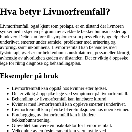
Hva betyr Livmorfremfall?
Livmorfremfall, også kjent som prolaps, er en tilstand der livmoren
synker ned i skjeden på grunn av svekkede bekkenbunnsmuskler og
bindevev. Dette kan føre til symptomer som press eller tyngdefølelse i
underlivet, smerter under samleie, problemer med urinering og
avføring, samt inkontinens. Livmorfremfall kan behandles med
fysioterapi, øvelser for bekkenbunnsmuskulaturen, pessar eller kirurgi,
avhengig av alvorlighetsgraden av tilstanden. Det er viktig å oppsøke
lege for riktig diagnose og behandlingsplan.
Eksempler på bruk
Livmorfremfall kan oppstå hos kvinner etter fødsel.
Det er viktig å oppsøke lege ved symptomer på livmorfremfall.
Behandling av livmorfremfall kan innebære kirurgi.
Kvinner med livmorfremfall kan oppleve smerter i underlivet.
Livmorfremfall kan påvirke blærefunksjonen hos noen kvinner.
Forebygging av livmorfremfall kan inkludere
bekkenbunnstrening.
Graviditet kan være en risikofaktor for livmorfremfall.
Veiledning av en fysioterapeut kan være nyttig ved