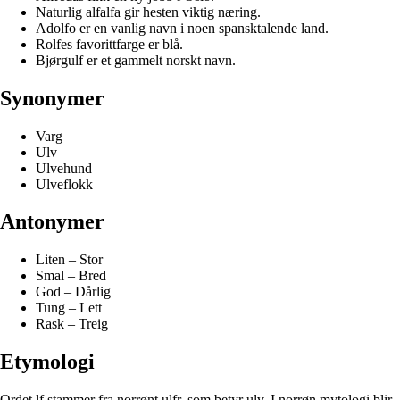
Naturlig alfalfa gir hesten viktig næring.
Adolfo er en vanlig navn i noen spansktalende land.
Rolfes favorittfarge er blå.
Bjørgulf er et gammelt norskt navn.
Synonymer
Varg
Ulv
Ulvehund
Ulveflokk
Antonymer
Liten – Stor
Smal – Bred
God – Dårlig
Tung – Lett
Rask – Treig
Etymologi
Ordet lf stammer fra norrønt ulfr, som betyr ulv. I norrøn mytologi blir