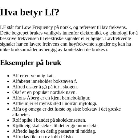
Hva betyr Lf?
LF står for Low Frequency på norsk, og refererer til lav frekvens.
Dette begrepet brukes vanligvis innenfor elektronikk og teknologi for å
beskrive frekvensen til elektriske signaler eller bølger. Lavfrekvente
signaler har en lavere frekvens enn høyfrekvente signaler og kan ha
ulike bruksområder avhengig av konteksten de brukes i.
Eksempler på bruk
Alf er en vennlig katt.
Alfabetet inneholder bokstaven f.
Alfred elsker å gå på tur i skogen.
Olaf er en populær nordisk navn.
Alfons Åberg er en kjent barnebokfigur.
Alfheim er et mytisk sted i norrøn mytologi.
Alfa og omega er det første og siste bokstav i det greske
alfabetet.
Rolf spilte i bandet på skolekonserten.
Kjøttdeig skal stekes til det er gjennomstekt.
Alfredo lagde en deilig pastarett til middag.
Alfredas fikk en ny jobb i Oslo.