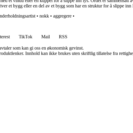
ed et vindu eller en kuppel for å slippe inn lys. Ordet er sammensatt a
er et bygg eller en del av et bygg som har en struktur for å slippe inn 
nderholdningsartist
•
nokk
•
aggregere
•
terest
TikTok
Mail
RSS
savtaler som kan gi oss en økonomisk gevinst.
oduktlenker. Innhold kan ikke brukes uten skriftlig tillatelse fra rettigh