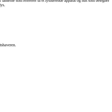
v lanterne som refererer til et lysbærende apparat og hus som betegner
lys.
etshaveren.