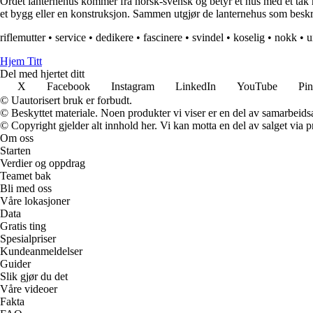
Ordet lanternehus kommer fra norsk-svensk og betyr et hus med et tak m
et bygg eller en konstruksjon. Sammen utgjør de lanternehus som beskriv
riflemutter
•
service
•
dedikere
•
fascinere
•
svindel
•
koselig
•
nokk
•
u
Hjem Titt
Del med hjertet ditt
X
Facebook
Instagram
LinkedIn
YouTube
Pin
© Uautorisert bruk er forbudt.
© Beskyttet materiale. Noen produkter vi viser er en del av samarbeid
© Copyright gjelder alt innhold her. Vi kan motta en del av salget via pr
Om oss
Starten
Verdier og oppdrag
Teamet bak
Bli med oss
Våre lokasjoner
Data
Gratis ting
Spesialpriser
Kundeanmeldelser
Guider
Slik gjør du det
Våre videoer
Fakta