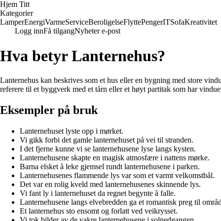
Hjem Titt
Kategorier
Lamper
Energi
Varme
Service
Beroligelse
Flytte
Penger
IT
Sofa
Kreativitet
Logg inn
Få tilgang
Nyheter e-post
Hva betyr Lanternehus?
Lanternehus kan beskrives som et hus eller en bygning med store vinduer
referere til et byggverk med et tårn eller et høyt partitak som har vindue
Eksempler på bruk
Lanternehuset lyste opp i mørket.
Vi gikk forbi det gamle lanternehuset på vei til stranden.
I det fjerne kunne vi se lanternehusene lyse langs kysten.
Lanternehusene skapte en magisk atmosfære i nattens mørke.
Barna elsket å leke gjemsel rundt lanternehusene i parken.
Lanternehusenes flammende lys var som et varmt velkomstbål.
Det var en rolig kveld med lanternehusenes skinnende lys.
Vi fant ly i lanternehuset da regnet begynte å falle.
Lanternehusene langs elvebredden ga et romantisk preg til områd
Et lanternehus sto ensomt og forlatt ved veikrysset.
Vi tok bilder av de vakre lanternehusene i solnedgangen.