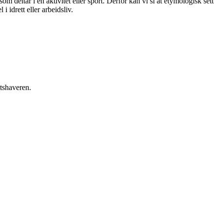
m deltar i en aktivitet eller sport. Derfor kan vi si at etymologisk sett
 idrett eller arbeidsliv.
etshaveren.