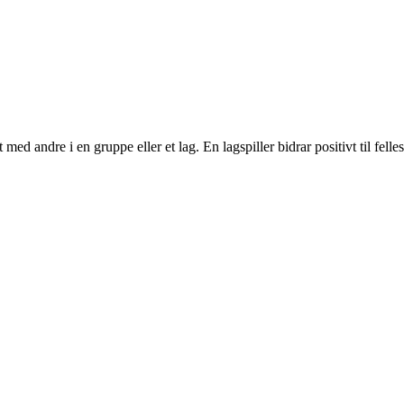
 med andre i en gruppe eller et lag. En lagspiller bidrar positivt til fel