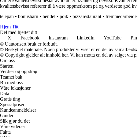
Ordet kvalitetsbevisst består av to deler: kvalitet og bevisst. Kvalitet
kvalitetsbevisst refererer til å være oppmerksom på og verdsette god kval
telepati
•
bonusbarn
•
hendel
•
poik
•
pizzarestaurant
•
fremmedarbeide
Hjem Titt
Del med hjertet ditt
X
Facebook
Instagram
LinkedIn
YouTube
Pin
© Uautorisert bruk er forbudt.
© Beskyttet materiale. Noen produkter vi viser er en del av samarbeid
© Copyright gjelder alt innhold her. Vi kan motta en del av salget via pr
Om oss
Starten
Verdier og oppdrag
Teamet bak
Bli med oss
Våre lokasjoner
Data
Gratis ting
Spesialpriser
Kundeanmeldelser
Guider
Slik gjør du det
Våre videoer
Fakta