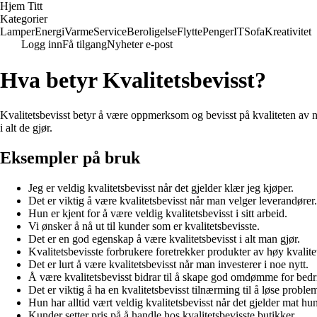
Hjem Titt
Kategorier
Lamper
Energi
Varme
Service
Beroligelse
Flytte
Penger
IT
Sofa
Kreativitet
Logg inn
Få tilgang
Nyheter e-post
Hva betyr Kvalitetsbevisst?
Kvalitetsbevisst betyr å være oppmerksom og bevisst på kvaliteten av noe
i alt de gjør.
Eksempler på bruk
Jeg er veldig kvalitetsbevisst når det gjelder klær jeg kjøper.
Det er viktig å være kvalitetsbevisst når man velger leverandører.
Hun er kjent for å være veldig kvalitetsbevisst i sitt arbeid.
Vi ønsker å nå ut til kunder som er kvalitetsbevisste.
Det er en god egenskap å være kvalitetsbevisst i alt man gjør.
Kvalitetsbevisste forbrukere foretrekker produkter av høy kvalite
Det er lurt å være kvalitetsbevisst når man investerer i noe nytt.
Å være kvalitetsbevisst bidrar til å skape god omdømme for bedri
Det er viktig å ha en kvalitetsbevisst tilnærming til å løse problem
Hun har alltid vært veldig kvalitetsbevisst når det gjelder mat hun
Kunder setter pris på å handle hos kvalitetsbevisste butikker.