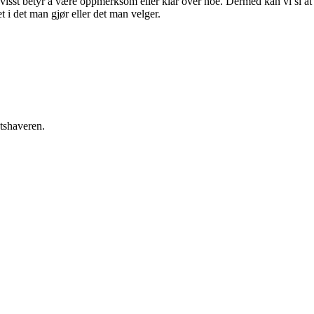
 Bevisst betyr å være oppmerksom eller klar over noe. Dermed kan vi si at
t i det man gjør eller det man velger.
etshaveren.