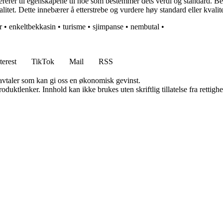
 refererer til egenskapene til noe som bestemmer dets verdi og standard.
itet. Dette innebærer å etterstrebe og vurdere høy standard eller kvalite
r
•
enkeltbekkasin
•
turisme
•
sjimpanse
•
nembutal
•
terest
TikTok
Mail
RSS
savtaler som kan gi oss en økonomisk gevinst.
oduktlenker. Innhold kan ikke brukes uten skriftlig tillatelse fra rettigh