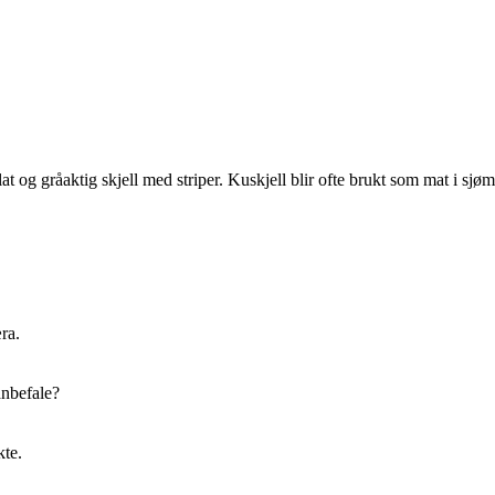
lat og gråaktig skjell med striper. Kuskjell blir ofte brukt som mat i sj
ra.
anbefale?
kte.