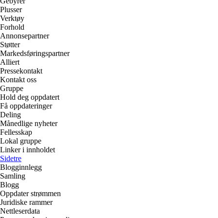
Gebyrer
Plusser
Verktøy
Forhold
Annonsepartner
Støtter
Markedsføringspartner
Alliert
Pressekontakt
Kontakt oss
Gruppe
Hold deg oppdatert
Få oppdateringer
Deling
Månedlige nyheter
Fellesskap
Lokal gruppe
Linker i innholdet
Sidetre
Blogginnlegg
Samling
Blogg
Oppdater strømmen
Juridiske rammer
Nettleserdata