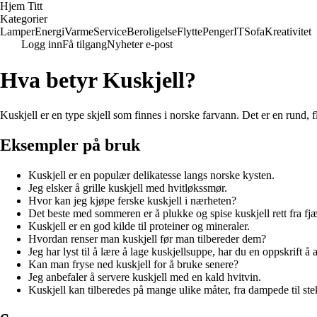
Hjem Titt
Kategorier
Lamper
Energi
Varme
Service
Beroligelse
Flytte
Penger
IT
Sofa
Kreativitet
Logg inn
Få tilgang
Nyheter e-post
Hva betyr Kuskjell?
Kuskjell er en type skjell som finnes i norske farvann. Det er en rund, f
Eksempler på bruk
Kuskjell er en populær delikatesse langs norske kysten.
Jeg elsker å grille kuskjell med hvitløkssmør.
Hvor kan jeg kjøpe ferske kuskjell i nærheten?
Det beste med sommeren er å plukke og spise kuskjell rett fra fjæ
Kuskjell er en god kilde til proteiner og mineraler.
Hvordan renser man kuskjell før man tilbereder dem?
Jeg har lyst til å lære å lage kuskjellsuppe, har du en oppskrift å 
Kan man fryse ned kuskjell for å bruke senere?
Jeg anbefaler å servere kuskjell med en kald hvitvin.
Kuskjell kan tilberedes på mange ulike måter, fra dampede til ste