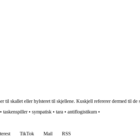
r til skallet eller hylsteret til skjellene. Kuskjell refererer dermed til d
•
taskenspiller
•
sympatisk
•
tara
•
antiflogistikum
•
terest
TikTok
Mail
RSS