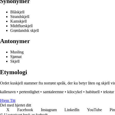
Synonymer
Blåskjell
Strandskjell
Kamskjell
Midtflueskjell
Grønlandsk skjell
Antonymer
Musling
Sjømat
Skjell
Etymologi
Ordet kuskjell stammer fra norrønt språk, der ku betyr liten og skjell vise
kallenavn
•
pertentlighet
•
samtaleemne
•
kilocykel
•
habituell
•
tekstur
Hjem Titt
Del med hjertet ditt
X
Facebook
Instagram
LinkedIn
YouTube
Pin
© Uautorisert bruk er forbudt.