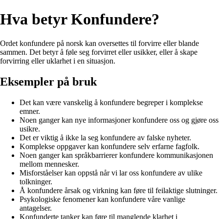
Hva betyr Konfundere?
Ordet konfundere på norsk kan oversettes til forvirre eller blande
sammen. Det betyr å føle seg forvirret eller usikker, eller å skape
forvirring eller uklarhet i en situasjon.
Eksempler på bruk
Det kan være vanskelig å konfundere begreper i komplekse
emner.
Noen ganger kan nye informasjoner konfundere oss og gjøre oss
usikre.
Det er viktig å ikke la seg konfundere av falske nyheter.
Komplekse oppgaver kan konfundere selv erfarne fagfolk.
Noen ganger kan språkbarrierer konfundere kommunikasjonen
mellom mennesker.
Misforståelser kan oppstå når vi lar oss konfundere av ulike
tolkninger.
Å konfundere årsak og virkning kan føre til feilaktige slutninger.
Psykologiske fenomener kan konfundere våre vanlige
antagelser.
Konfunderte tanker kan føre til manglende klarhet i