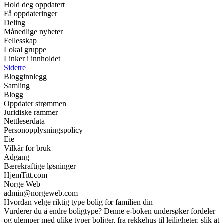
Hold deg oppdatert
Få oppdateringer
Deling
Månedlige nyheter
Fellesskap
Lokal gruppe
Linker i innholdet
Sidetre
Blogginnlegg
Samling
Blogg
Oppdater strømmen
Juridiske rammer
Nettleserdata
Personopplysningspolicy
Eie
Vilkår for bruk
Adgang
Bærekraftige løsninger
HjemTitt.com
Norge Web
admin@norgeweb.com
Hvordan velge riktig type bolig for familien din
Vurderer du å endre boligtype? Denne e-boken undersøker fordeler
og ulemper med ulike typer boliger, fra rekkehus til leiligheter, slik at