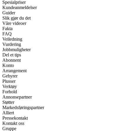
Spesialpriser
Kundeanmeldelser
Guider
Slik gjør du det
Våre videoer
Fakta
FAQ
Veiledning
Vurdering
Jobbmuligheter
Del et tips
Abonnent
Konto
Arrangement
Gebyrer
Plusser
Verktøy
Forhold
Annonsepartner
Støtter
Markedsføringspartner
Alliert
Pressekontakt
Kontakt oss
Gruppe