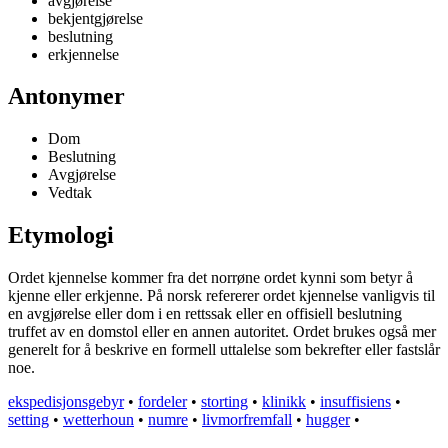
avgjørelse
bekjentgjørelse
beslutning
erkjennelse
Antonymer
Dom
Beslutning
Avgjørelse
Vedtak
Etymologi
Ordet kjennelse kommer fra det norrøne ordet kynni som betyr å
kjenne eller erkjenne. På norsk refererer ordet kjennelse vanligvis til
en avgjørelse eller dom i en rettssak eller en offisiell beslutning
truffet av en domstol eller en annen autoritet. Ordet brukes også mer
generelt for å beskrive en formell uttalelse som bekrefter eller fastslår
noe.
ekspedisjonsgebyr
•
fordeler
•
storting
•
klinikk
•
insuffisiens
•
setting
•
wetterhoun
•
numre
•
livmorfremfall
•
hugger
•