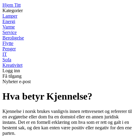
Hjem Titt
Kategorier
Lamper
Energi
Varme
Service
Beroligelse
Flytte
Penger
IT
Sofa
Kreativitet
Logg inn
Få tilgang
Nyheter e-post
Hva betyr Kjennelse?
Kjennelse i norsk brukes vanligvis innen rettsvesenet og refererer til
en avgjørelse eller dom fra en domstol eller en annen juridisk
instans. Det er en formell erklæring om hva som er rett og galt i en
bestemt sak, og den kan enten være positiv eller negativ for den ene
parten.