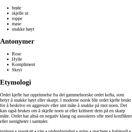
brøle
skjelle ut
roppe
mase
snakke høyt
Antonymer
Rose
Hylle
Kompliment
Skryt
Etymologi
Ordet kjefte har opprinnelse fra det gammelnorske ordet kefta, som
betyr å snakke høyt eller skarpt. I moderne norsk blir ordet kjefte brukt
for å beskrive en aggressiv eller sint måte å snakke på mot noen. Det
kan også brukes om å skjelle noen ut eller kritisere dem på en skarp
måte. Ordet har altså en negativ klang og assosieres ofte med konflikter
eller uenigheter i samtaler.
innlegg
•
pusekatt
•
vite
•
underdanighet
•
grine
•
machete
•
habituell
•