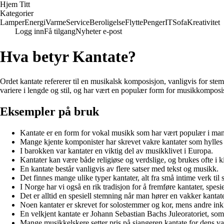
Hjem Titt
Kategorier
Lamper
Energi
Varme
Service
Beroligelse
Flytte
Penger
IT
Sofa
Kreativitet
Logg inn
Få tilgang
Nyheter e-post
Hva betyr Kantate?
Ordet kantate refererer til en musikalsk komposisjon, vanligvis for stem
variere i lengde og stil, og har vært en populær form for musikkomposi
Eksempler på bruk
Kantate er en form for vokal musikk som har vært populær i man
Mange kjente komponister har skrevet vakre kantater som hylles 
I barokken var kantater en viktig del av musikklivet i Europa.
Kantater kan være både religiøse og verdslige, og brukes ofte i k
En kantate består vanligvis av flere satser med tekst og musikk.
Det finnes mange ulike typer kantater, alt fra små intime verk ti
I Norge har vi også en rik tradisjon for å fremføre kantater, spesie
Det er alltid en spesiell stemning når man hører en vakker kantate 
Noen kantater er skrevet for solostemmer og kor, mens andre inkl
En velkjent kantate er Johann Sebastian Bachs Juleoratoriet, som 
Mange musikkelskere setter pris på sjangeren kantate for dens va