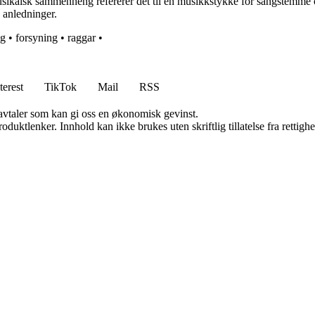
musikalsk sammenheng refererer det til en musikkstykke for sangstemme og
e anledninger.
ig
•
forsyning
•
raggar
•
terest
TikTok
Mail
RSS
savtaler som kan gi oss en økonomisk gevinst.
oduktlenker. Innhold kan ikke brukes uten skriftlig tillatelse fra rettigh