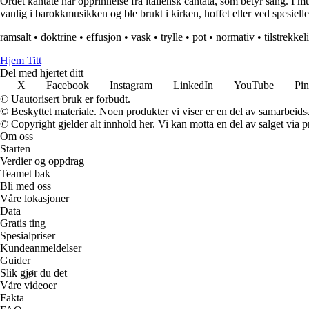
Ordet kantate har opprinnelse fra italiensk cantata, som betyr sang. I 
vanlig i barokkmusikken og ble brukt i kirken, hoffet eller ved spesiell
ramsalt
•
doktrine
•
effusjon
•
vask
•
trylle
•
pot
•
normativ
•
tilstrekkel
Hjem Titt
Del med hjertet ditt
X
Facebook
Instagram
LinkedIn
YouTube
Pin
© Uautorisert bruk er forbudt.
© Beskyttet materiale. Noen produkter vi viser er en del av samarbeid
© Copyright gjelder alt innhold her. Vi kan motta en del av salget via pr
Om oss
Starten
Verdier og oppdrag
Teamet bak
Bli med oss
Våre lokasjoner
Data
Gratis ting
Spesialpriser
Kundeanmeldelser
Guider
Slik gjør du det
Våre videoer
Fakta