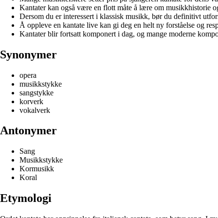
Kantater kan også være en flott måte å lære om musikkhistorie og 
Dersom du er interessert i klassisk musikk, bør du definitivt utf
Å oppleve en kantate live kan gi deg en helt ny forståelse og re
Kantater blir fortsatt komponert i dag, og mange moderne kompo
Synonymer
opera
musikkstykke
sangstykke
korverk
vokalverk
Antonymer
Sang
Musikkstykke
Kormusikk
Koral
Etymologi