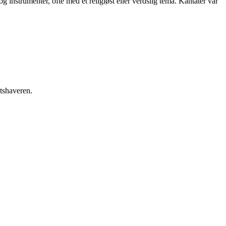
 instrumenter, ofte med et religiøst eller verdslig tema. Kantater var
etshaveren.