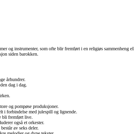
mer og instrumenter, som ofte blir fremført i en religiøs sammenheng ell
sjon siden barokken.
ge århundrer.
den dag i dag.
irken.
l store og pompøse produksjoner.
lt i forbindelse med julespill og lignende.
bli fremført live.
uderer også et orkester.
består av seks deler.
kre melodier og dype tekster.