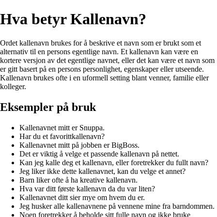
Hva betyr Kallenavn?
Ordet kallenavn brukes for å beskrive et navn som er brukt som et
alternativ til en persons egentlige navn. Et kallenavn kan være en
kortere versjon av det egentlige navnet, eller det kan være et navn som
er gitt basert på en persons personlighet, egenskaper eller utseende.
Kallenavn brukes ofte i en uformell setting blant venner, familie eller
kolleger.
Eksempler på bruk
Kallenavnet mitt er Snuppa.
Har du et favorittkallenavn?
Kallenavnet mitt på jobben er BigBoss.
Det er viktig å velge et passende kallenavn på nettet.
Kan jeg kalle deg et kallenavn, eller foretrekker du fullt navn?
Jeg liker ikke dette kallenavnet, kan du velge et annet?
Barn liker ofte å ha kreative kallenavn.
Hva var ditt første kallenavn da du var liten?
Kallenavnet ditt sier mye om hvem du er.
Jeg husker alle kallenavnene på vennene mine fra barndommen.
Noen foretrekker å beholde sitt fulle navn og ikke bruke