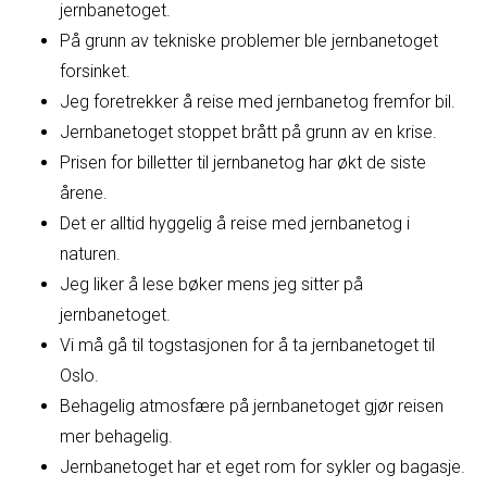
jernbanetoget.
På grunn av tekniske problemer ble jernbanetoget
forsinket.
Jeg foretrekker å reise med jernbanetog fremfor bil.
Jernbanetoget stoppet brått på grunn av en krise.
Prisen for billetter til jernbanetog har økt de siste
årene.
Det er alltid hyggelig å reise med jernbanetog i
naturen.
Jeg liker å lese bøker mens jeg sitter på
jernbanetoget.
Vi må gå til togstasjonen for å ta jernbanetoget til
Oslo.
Behagelig atmosfære på jernbanetoget gjør reisen
mer behagelig.
Jernbanetoget har et eget rom for sykler og bagasje.