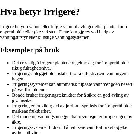
Hva betyr Irrigere?
Irrigere betyr å vanne eller tilføre vann til avlinger eller planter for å
opprettholde eller øke veksten. Dette kan gjøres ved hjelp av
vanningsutstyr eller kunstige vanningssystemer.
Eksempler på bruk
Det er viktig å irrigere plantene regelmessig for å opprettholde
riktig fuktighetsnivå.
Irrigeringsanlegget ble installert for å effektivisere vanningen i
hagen.
Irrigeringssystemet kan automatisk tilpasse vannmengden basert
på værforholdene.
Bonde bruker irrigeringsteknikker for å sikre en god avling av
grønnsaker.
Irrigering er en viktig del av jordbrukspraksis for å opprettholde
markens fruktbarhet.
Det moderne vanningsanlegget har revolusjonert irrigeringen av
åkre.
Irrigeringssystemer bidrar til å redusere vannforbruket og øke
avlingsutbyttet.