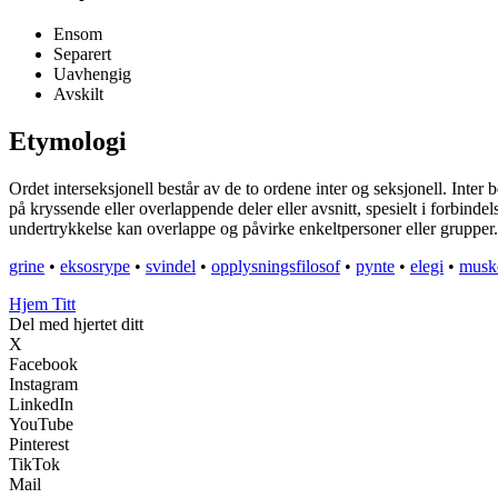
Ensom
Separert
Uavhengig
Avskilt
Etymologi
Ordet interseksjonell består av de to ordene inter og seksjonell. Inter 
på kryssende eller overlappende deler eller avsnitt, spesielt i forbind
undertrykkelse kan overlappe og påvirke enkeltpersoner eller grupper.
grine
•
eksosrype
•
svindel
•
opplysningsfilosof
•
pynte
•
elegi
•
musk
Hjem Titt
Del med hjertet ditt
X
Facebook
Instagram
LinkedIn
YouTube
Pinterest
TikTok
Mail