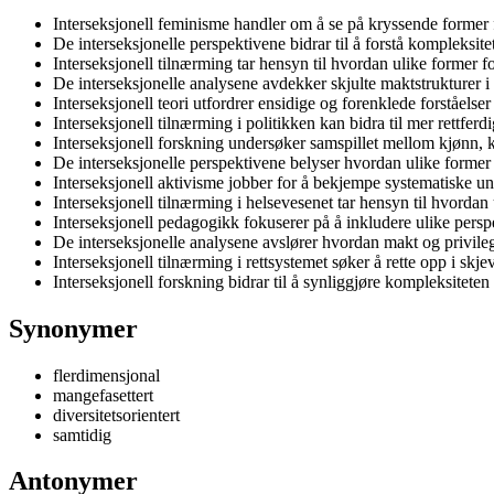
Interseksjonell feminisme handler om å se på kryssende former 
De interseksjonelle perspektivene bidrar til å forstå kompleksite
Interseksjonell tilnærming tar hensyn til hvordan ulike former f
De interseksjonelle analysene avdekker skjulte maktstrukturer i
Interseksjonell teori utfordrer ensidige og forenklede forståelse
Interseksjonell tilnærming i politikken kan bidra til mer rettfer
Interseksjonell forskning undersøker samspillet mellom kjønn, kla
De interseksjonelle perspektivene belyser hvordan ulike former
Interseksjonell aktivisme jobber for å bekjempe systematiske un
Interseksjonell tilnærming i helsevesenet tar hensyn til hvordan 
Interseksjonell pedagogikk fokuserer på å inkludere ulike persp
De interseksjonelle analysene avslører hvordan makt og privilegi
Interseksjonell tilnærming i rettsystemet søker å rette opp i skje
Interseksjonell forskning bidrar til å synliggjøre kompleksiteten
Synonymer
flerdimensjonal
mangefasettert
diversitetsorientert
samtidig
Antonymer