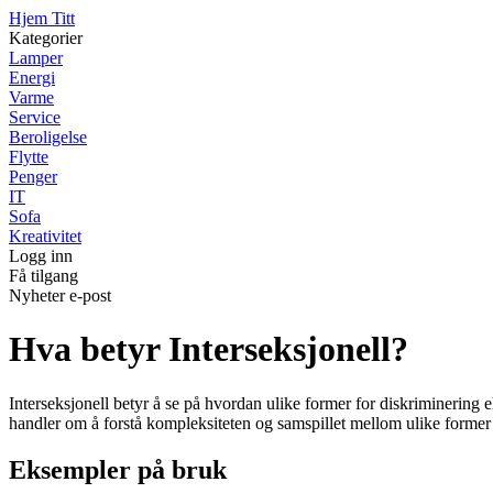
Hjem Titt
Kategorier
Lamper
Energi
Varme
Service
Beroligelse
Flytte
Penger
IT
Sofa
Kreativitet
Logg inn
Få tilgang
Nyheter e-post
Hva betyr Interseksjonell?
Interseksjonell betyr å se på hvordan ulike former for diskriminering e
handler om å forstå kompleksiteten og samspillet mellom ulike former 
Eksempler på bruk