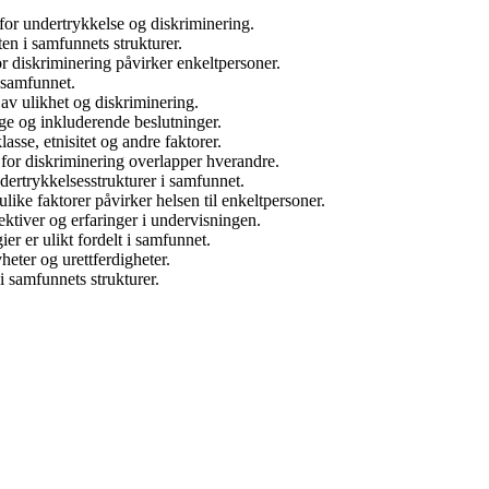
for undertrykkelse og diskriminering.
ten i samfunnets strukturer.
or diskriminering påvirker enkeltpersoner.
 samfunnet.
r av ulikhet og diskriminering.
dige og inkluderende beslutninger.
sse, etnisitet og andre faktorer.
 for diskriminering overlapper hverandre.
dertrykkelsesstrukturer i samfunnet.
ulike faktorer påvirker helsen til enkeltpersoner.
ektiver og erfaringer i undervisningen.
er er ulikt fordelt i samfunnet.
vheter og urettferdigheter.
 i samfunnets strukturer.