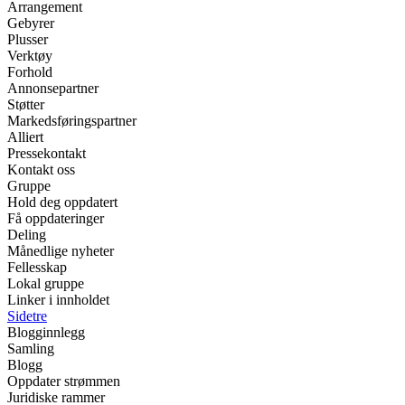
Arrangement
Gebyrer
Plusser
Verktøy
Forhold
Annonsepartner
Støtter
Markedsføringspartner
Alliert
Pressekontakt
Kontakt oss
Gruppe
Hold deg oppdatert
Få oppdateringer
Deling
Månedlige nyheter
Fellesskap
Lokal gruppe
Linker i innholdet
Sidetre
Blogginnlegg
Samling
Blogg
Oppdater strømmen
Juridiske rammer