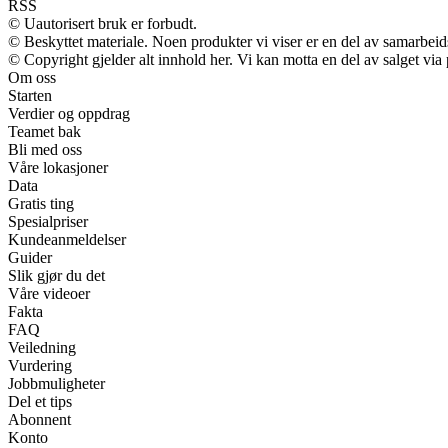
RSS
© Uautorisert bruk er forbudt.
© Beskyttet materiale. Noen produkter vi viser er en del av samarbei
© Copyright gjelder alt innhold her. Vi kan motta en del av salget via p
Om oss
Starten
Verdier og oppdrag
Teamet bak
Bli med oss
Våre lokasjoner
Data
Gratis ting
Spesialpriser
Kundeanmeldelser
Guider
Slik gjør du det
Våre videoer
Fakta
FAQ
Veiledning
Vurdering
Jobbmuligheter
Del et tips
Abonnent
Konto