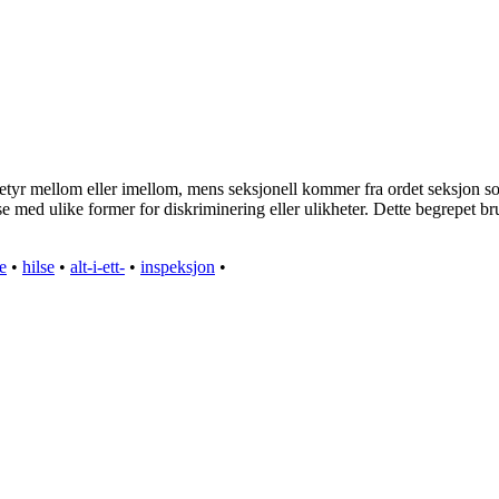
betyr mellom eller imellom, mens seksjonell kommer fra ordet seksjon som 
else med ulike former for diskriminering eller ulikheter. Dette begrepet 
e
•
hilse
•
alt-i-ett-
•
inspeksjon
•