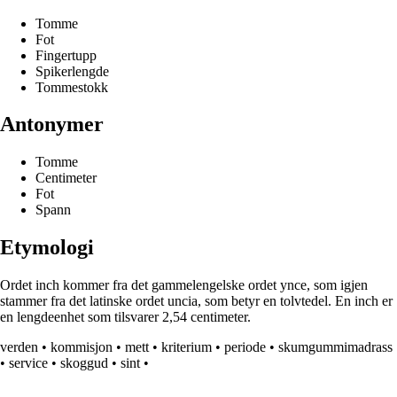
Tomme
Fot
Fingertupp
Spikerlengde
Tommestokk
Antonymer
Tomme
Centimeter
Fot
Spann
Etymologi
Ordet inch kommer fra det gammelengelske ordet ynce, som igjen
stammer fra det latinske ordet uncia, som betyr en tolvtedel. En inch er
en lengdeenhet som tilsvarer 2,54 centimeter.
verden
•
kommisjon
•
mett
•
kriterium
•
periode
•
skumgummimadrass
•
service
•
skoggud
•
sint
•