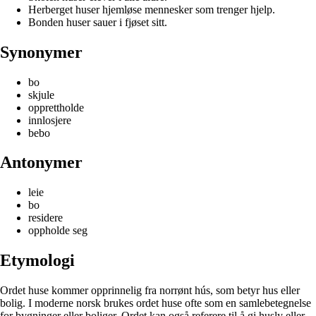
Herberget huser hjemløse mennesker som trenger hjelp.
Bonden huser sauer i fjøset sitt.
Synonymer
bo
skjule
opprettholde
innlosjere
bebo
Antonymer
leie
bo
residere
oppholde seg
Etymologi
Ordet huse kommer opprinnelig fra norrønt hús, som betyr hus eller
bolig. I moderne norsk brukes ordet huse ofte som en samlebetegnelse
for bygninger eller boliger. Ordet kan også referere til å gi husly eller