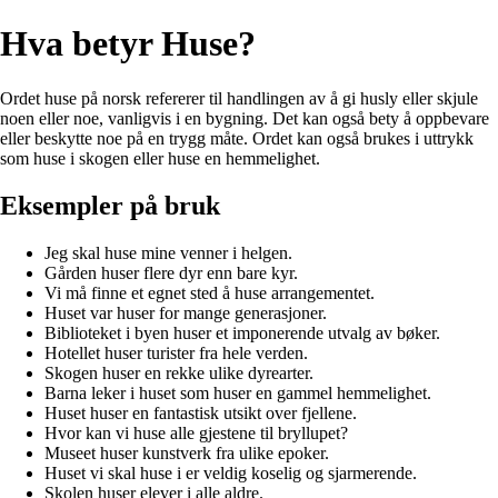
Hva betyr Huse?
Ordet huse på norsk refererer til handlingen av å gi husly eller skjule
noen eller noe, vanligvis i en bygning. Det kan også bety å oppbevare
eller beskytte noe på en trygg måte. Ordet kan også brukes i uttrykk
som huse i skogen eller huse en hemmelighet.
Eksempler på bruk
Jeg skal huse mine venner i helgen.
Gården huser flere dyr enn bare kyr.
Vi må finne et egnet sted å huse arrangementet.
Huset var huser for mange generasjoner.
Biblioteket i byen huser et imponerende utvalg av bøker.
Hotellet huser turister fra hele verden.
Skogen huser en rekke ulike dyrearter.
Barna leker i huset som huser en gammel hemmelighet.
Huset huser en fantastisk utsikt over fjellene.
Hvor kan vi huse alle gjestene til bryllupet?
Museet huser kunstverk fra ulike epoker.
Huset vi skal huse i er veldig koselig og sjarmerende.
Skolen huser elever i alle aldre.