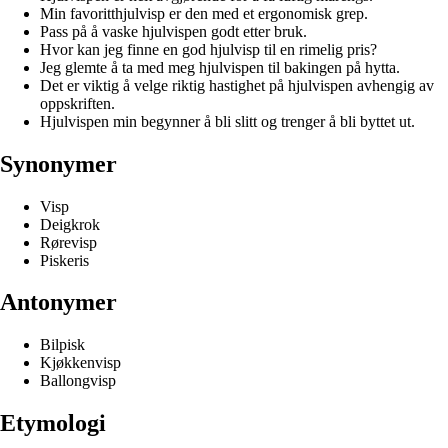
Min favoritthjulvisp er den med et ergonomisk grep.
Pass på å vaske hjulvispen godt etter bruk.
Hvor kan jeg finne en god hjulvisp til en rimelig pris?
Jeg glemte å ta med meg hjulvispen til bakingen på hytta.
Det er viktig å velge riktig hastighet på hjulvispen avhengig av
oppskriften.
Hjulvispen min begynner å bli slitt og trenger å bli byttet ut.
Synonymer
Visp
Deigkrok
Rørevisp
Piskeris
Antonymer
Bilpisk
Kjøkkenvisp
Ballongvisp
Etymologi