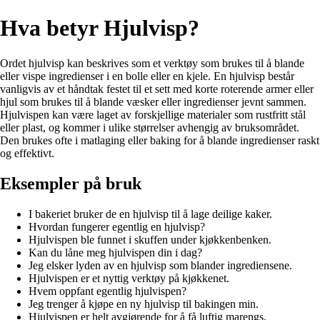
Hva betyr Hjulvisp?
Ordet hjulvisp kan beskrives som et verktøy som brukes til å blande
eller vispe ingredienser i en bolle eller en kjele. En hjulvisp består
vanligvis av et håndtak festet til et sett med korte roterende armer eller
hjul som brukes til å blande væsker eller ingredienser jevnt sammen.
Hjulvispen kan være laget av forskjellige materialer som rustfritt stål
eller plast, og kommer i ulike størrelser avhengig av bruksområdet.
Den brukes ofte i matlaging eller baking for å blande ingredienser raskt
og effektivt.
Eksempler på bruk
I bakeriet bruker de en hjulvisp til å lage deilige kaker.
Hvordan fungerer egentlig en hjulvisp?
Hjulvispen ble funnet i skuffen under kjøkkenbenken.
Kan du låne meg hjulvispen din i dag?
Jeg elsker lyden av en hjulvisp som blander ingrediensene.
Hjulvispen er et nyttig verktøy på kjøkkenet.
Hvem oppfant egentlig hjulvispen?
Jeg trenger å kjøpe en ny hjulvisp til bakingen min.
Hjulvispen er helt avgjørende for å få luftig marengs.