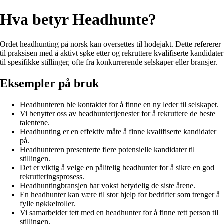
Hva betyr Headhunte?
Ordet headhunting på norsk kan oversettes til hodejakt. Dette refererer
til praksisen med å aktivt søke etter og rekruttere kvalifiserte kandidater
til spesifikke stillinger, ofte fra konkurrerende selskaper eller bransjer.
Eksempler på bruk
Headhunteren ble kontaktet for å finne en ny leder til selskapet.
Vi benytter oss av headhuntertjenester for å rekruttere de beste
talentene.
Headhunting er en effektiv måte å finne kvalifiserte kandidater
på.
Headhunteren presenterte flere potensielle kandidater til
stillingen.
Det er viktig å velge en pålitelig headhunter for å sikre en god
rekrutteringsprosess.
Headhuntingbransjen har vokst betydelig de siste årene.
En headhunter kan være til stor hjelp for bedrifter som trenger å
fylle nøkkelroller.
Vi samarbeider tett med en headhunter for å finne rett person til
stillingen.