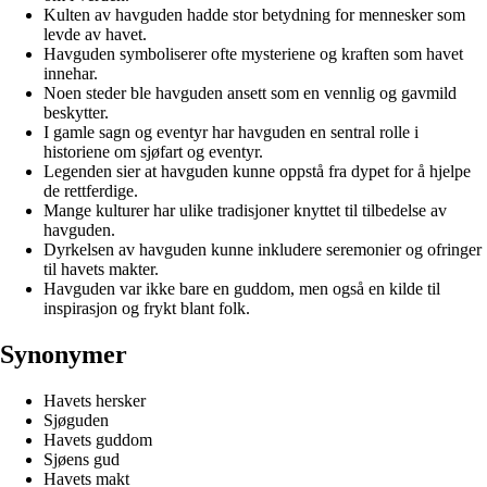
Kulten av havguden hadde stor betydning for mennesker som
levde av havet.
Havguden symboliserer ofte mysteriene og kraften som havet
innehar.
Noen steder ble havguden ansett som en vennlig og gavmild
beskytter.
I gamle sagn og eventyr har havguden en sentral rolle i
historiene om sjøfart og eventyr.
Legenden sier at havguden kunne oppstå fra dypet for å hjelpe
de rettferdige.
Mange kulturer har ulike tradisjoner knyttet til tilbedelse av
havguden.
Dyrkelsen av havguden kunne inkludere seremonier og ofringer
til havets makter.
Havguden var ikke bare en guddom, men også en kilde til
inspirasjon og frykt blant folk.
Synonymer
Havets hersker
Sjøguden
Havets guddom
Sjøens gud
Havets makt