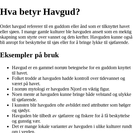
Hva betyr Havgud?
Ordet havgud refererer til en guddom eller ånd som er tilknyttet havet
eller sjøen. I mange gamle kulturer ble havguden ansett som en mektig
skapning som styrte over vannet og dets krefter. Havguden kunne også
bli anropt for beskyttelse til sjøs eller for å bringe lykke til sjøfarende.
Eksempler på bruk
Havgud er en gammel norrøn betegnelse for en guddom knyttet
til havet.
Folket trodde at havguden hadde kontroll over tidevannet og
været på havet.
I norrøn mytologi er havguden Njord en viktig figur.
Noen mente at havguden kunne bringe både velstand og ulykke
til sjøfarende.
I kunsten blir havguden ofte avbildet med attributter som bølger
og sjødyr.
Havguden ble tilbedt av sjøfarere og fiskere for å få beskyttelse
og gunstig vær.
Det er mange lokale varianter av havguden i ulike kulturer rundt
om i verden.