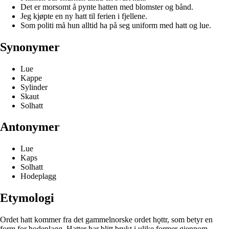
Det er morsomt å pynte hatten med blomster og bånd.
Jeg kjøpte en ny hatt til ferien i fjellene.
Som politi må hun alltid ha på seg uniform med hatt og lue.
Synonymer
Lue
Kappe
Sylinder
Skaut
Solhatt
Antonymer
Lue
Kaps
Solhatt
Hodeplagg
Etymologi
Ordet hatt kommer fra det gammelnorske ordet hǫttr, som betyr en
form for hodeplagg. Hatter har blitt brukt i ulike former gjennom