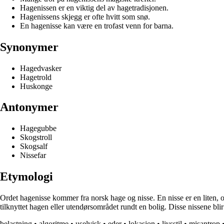
Hagenissen er en viktig del av hagetradisjonen.
Hagenissens skjegg er ofte hvitt som snø.
En hagenisse kan være en trofast venn for barna.
Synonymer
Hagedvasker
Hagetrold
Huskonge
Antonymer
Hagegubbe
Skogstroll
Skogsalf
Nissefar
Etymologi
Ordet hagenisse kommer fra norsk hage og nisse. En nisse er en liten, ove
tilknyttet hagen eller utendørsområdet rundt en bolig. Disse nissene bli
belastning
•
algoritme
•
uselvisk
•
eder
•
lokasjon
•
livsstil
•
misantrop