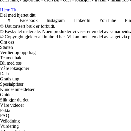
Hjem Titt
Del med hjertet ditt
X
Facebook
Instagram
LinkedIn
YouTube
Pin
© Uautorisert bruk er forbudt.
© Beskyttet materiale. Noen produkter vi viser er en del av samarbeid
© Copyright gjelder alt innhold her. Vi kan motta en del av salget via pr
Om oss
Starten
Verdier og oppdrag
Teamet bak
Bli med oss
Våre lokasjoner
Data
Gratis ting
Spesialpriser
Kundeanmeldelser
Guider
Slik gjør du det
Våre videoer
Fakta
FAQ
Veiledning
Vurdering