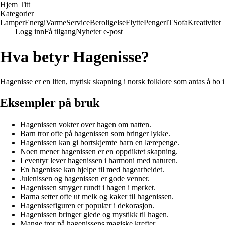
Hjem Titt
Kategorier
Lamper
Energi
Varme
Service
Beroligelse
Flytte
Penger
IT
Sofa
Kreativitet
Logg inn
Få tilgang
Nyheter e-post
Hva betyr Hagenisse?
Hagenisse er en liten, mytisk skapning i norsk folklore som antas å bo i
Eksempler på bruk
Hagenissen vokter over hagen om natten.
Barn tror ofte på hagenissen som bringer lykke.
Hagenissen kan gi bortskjemte barn en lærepenge.
Noen mener hagenissen er en oppdiktet skapning.
I eventyr lever hagenissen i harmoni med naturen.
En hagenisse kan hjelpe til med hagearbeidet.
Julenissen og hagenissen er gode venner.
Hagenissen smyger rundt i hagen i mørket.
Barna setter ofte ut melk og kaker til hagenissen.
Hagenissefiguren er populær i dekorasjon.
Hagenissen bringer glede og mystikk til hagen.
Mange tror på hagenissens magiske krefter.