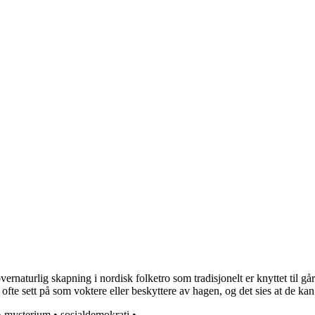
rnaturlig skapning i nordisk folketro som tradisjonelt er knyttet til går
r ofte sett på som voktere eller beskyttere av hagen, og det sies at de k
•
mysterium
•
sosialdemokrati
•