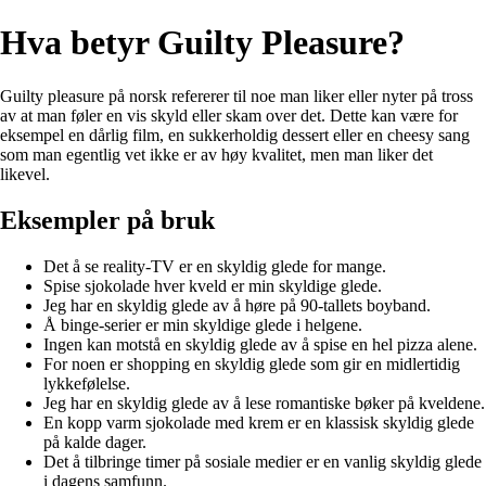
Hva betyr Guilty Pleasure?
Guilty pleasure på norsk refererer til noe man liker eller nyter på tross
av at man føler en vis skyld eller skam over det. Dette kan være for
eksempel en dårlig film, en sukkerholdig dessert eller en cheesy sang
som man egentlig vet ikke er av høy kvalitet, men man liker det
likevel.
Eksempler på bruk
Det å se reality-TV er en skyldig glede for mange.
Spise sjokolade hver kveld er min skyldige glede.
Jeg har en skyldig glede av å høre på 90-tallets boyband.
Å binge-serier er min skyldige glede i helgene.
Ingen kan motstå en skyldig glede av å spise en hel pizza alene.
For noen er shopping en skyldig glede som gir en midlertidig
lykkefølelse.
Jeg har en skyldig glede av å lese romantiske bøker på kveldene.
En kopp varm sjokolade med krem er en klassisk skyldig glede
på kalde dager.
Det å tilbringe timer på sosiale medier er en vanlig skyldig glede
i dagens samfunn.