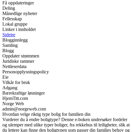
Få oppdateringer
Deling
Månedlige nyheter
Fellesskap
Lokal gruppe
Linker i innholdet
Sidetre
Blogginnlegg
Samling
Blogg
Oppdater strømmen
Juridiske rammer
Nettleserdata
Personopplysningspolicy
Eie
Vilkår for bruk
Adgang
Bærekraftige løsninger
HjemTitt.com
Norge Web
admin@norgeweb.com
Hvordan velge riktig type bolig for familien din
Vurderer du å endre boligtype? Denne e-boken undersøker fordeler
og ulemper med ulike typer boliger, fra rekkehus til leiligheter, slik at
du lettere kan finne den boligtypen som passer din families behov og