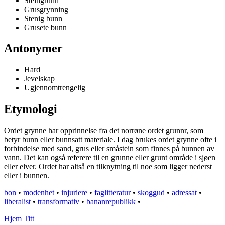
Steingrunn
Grusgrynning
Stenig bunn
Grusete bunn
Antonymer
Hard
Jevelskap
Ugjennomtrengelig
Etymologi
Ordet grynne har opprinnelse fra det norrøne ordet grunnr, som
betyr bunn eller bunnsatt materiale. I dag brukes ordet grynne ofte i
forbindelse med sand, grus eller småstein som finnes på bunnen av
vann. Det kan også referere til en grunne eller grunt område i sjøen
eller elver. Ordet har altså en tilknytning til noe som ligger nederst
eller i bunnen.
bon
•
modenhet
•
injuriere
•
faglitteratur
•
skoggud
•
adressat
•
liberalist
•
transformativ
•
bananrepublikk
•
Hjem Titt