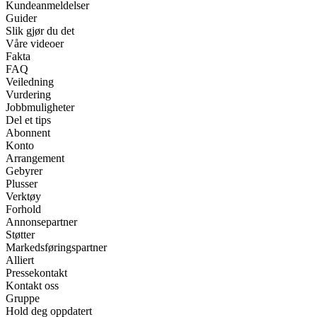
Kundeanmeldelser
Guider
Slik gjør du det
Våre videoer
Fakta
FAQ
Veiledning
Vurdering
Jobbmuligheter
Del et tips
Abonnent
Konto
Arrangement
Gebyrer
Plusser
Verktøy
Forhold
Annonsepartner
Støtter
Markedsføringspartner
Alliert
Pressekontakt
Kontakt oss
Gruppe
Hold deg oppdatert