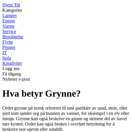
Hjem Titt
Kategorier
Lamper
Energi
Varme
Service
Beroligelse
Flytte
Penger
IT
Sofa
Kreativitet
Logg inn
Få tilgang
Nyheter e-post
Hva betyr Grynne?
Ordet grynne på norsk refererer til små partikler av sand, stein, eller
jord som samler seg på bunnen av vannet, for eksempel i en elv eller
innsjø. Grynne kan også beskrive en grunn og steinete del av havet
nær kysten. Ordet kan også brukes i overført betydning for å
beskrive noe ujevnt eller ustabilt.