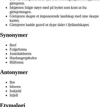
gletsjeren.
Isbjørnen fulgte nøye med på byttet som kom ut fra
gletsjertungen.
Gletsjeren skapte et imponerende landskap med sine skarpe
kanter.
Gletsjeren hadde gravd ut dype daler i fjellandskapet.
Synonymer
Bref
Folgefonna
Jostedalsbreen
Hardangerjøkulen
Blåfonna
Antonymer
Bre
Isbreen
Isskjold
Isfjell
Etymologi