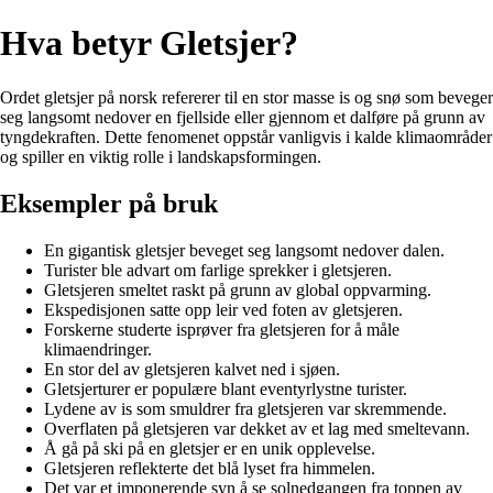
Hva betyr Gletsjer?
Ordet gletsjer på norsk refererer til en stor masse is og snø som beveger
seg langsomt nedover en fjellside eller gjennom et dalføre på grunn av
tyngdekraften. Dette fenomenet oppstår vanligvis i kalde klimaområder
og spiller en viktig rolle i landskapsformingen.
Eksempler på bruk
En gigantisk gletsjer beveget seg langsomt nedover dalen.
Turister ble advart om farlige sprekker i gletsjeren.
Gletsjeren smeltet raskt på grunn av global oppvarming.
Ekspedisjonen satte opp leir ved foten av gletsjeren.
Forskerne studerte isprøver fra gletsjeren for å måle
klimaendringer.
En stor del av gletsjeren kalvet ned i sjøen.
Gletsjerturer er populære blant eventyrlystne turister.
Lydene av is som smuldrer fra gletsjeren var skremmende.
Overflaten på gletsjeren var dekket av et lag med smeltevann.
Å gå på ski på en gletsjer er en unik opplevelse.
Gletsjeren reflekterte det blå lyset fra himmelen.
Det var et imponerende syn å se solnedgangen fra toppen av