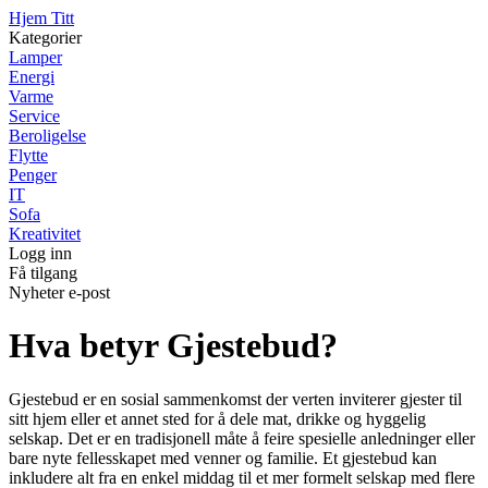
Hjem Titt
Kategorier
Lamper
Energi
Varme
Service
Beroligelse
Flytte
Penger
IT
Sofa
Kreativitet
Logg inn
Få tilgang
Nyheter e-post
Hva betyr Gjestebud?
Gjestebud er en sosial sammenkomst der verten inviterer gjester til
sitt hjem eller et annet sted for å dele mat, drikke og hyggelig
selskap. Det er en tradisjonell måte å feire spesielle anledninger eller
bare nyte fellesskapet med venner og familie. Et gjestebud kan
inkludere alt fra en enkel middag til et mer formelt selskap med flere