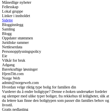
Månedlige nyheter
Fellesskap
Lokal gruppe
Linker i innholdet
Sidetre
Blogginnlegg
Samling
Blogg
Oppdater strømmen
Juridiske rammer
Nettleserdata
Personopplysningspolicy
Eie
Vilkår for bruk
Adgang
Bærekraftige løsninger
HjemTitt.com
Norge Web
admin@norgeweb.com
Hvordan velge riktig type bolig for familien din
Vurderer du å endre boligtype? Denne e-boken undersøker fordeler
og ulemper med ulike typer boliger, fra rekkehus til leiligheter, slik at
du lettere kan finne den boligtypen som passer din families behov og
livsstil.
Gratis nedlasting