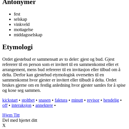
Antonymer
fest
selskap
vinkveld
mottagelse
middagsselskap
Etymologi
Ordet gjestebud er sammensatt av to deler: gjest og bud. Gjest
refererer til en person som er invitert til en sammenkomst eller et
arrangement, mens bud refererer til en invitasjon eller tilbud om å
delta. Derfor kan gjestebud etymologisk oversettes til en
sammenkomst hvor gjester er invitert eller tilbudt å delta. Ordet
brukes gjerne om en festlig anledning hvor gjester samles for å spise
og kose seg sammen.
kickstart
•
stolthet
•
snasen
•
faktura
•
minutt
•
revisor
•
hendelig
•
off
•
interaksjon
•
annektere
•
Hjem Titt
Del med hjertet ditt
X