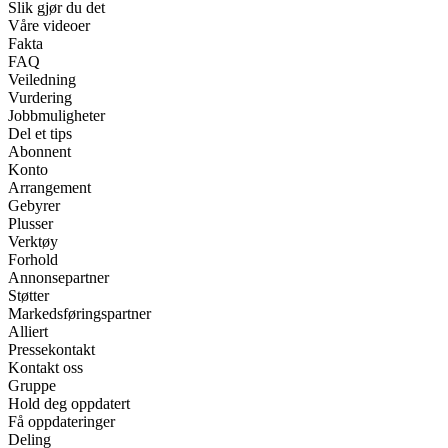
Slik gjør du det
Våre videoer
Fakta
FAQ
Veiledning
Vurdering
Jobbmuligheter
Del et tips
Abonnent
Konto
Arrangement
Gebyrer
Plusser
Verktøy
Forhold
Annonsepartner
Støtter
Markedsføringspartner
Alliert
Pressekontakt
Kontakt oss
Gruppe
Hold deg oppdatert
Få oppdateringer
Deling