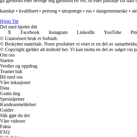
gå gjennom eller bevege seg gjennom en vei, sti eller passasje fra start til
kanskje
•
kvalifisert
•
perrong
•
utropstegn
•
rus
•
slangemenneske
•
st
Hjem Titt
Del med hjertet ditt
X
Facebook
Instagram
LinkedIn
YouTube
Pin
© Uautorisert bruk er forbudt.
© Beskyttet materiale. Noen produkter vi viser er en del av samarbeid
© Copyright gjelder alt innhold her. Vi kan motta en del av salget via pr
Om oss
Starten
Verdier og oppdrag
Teamet bak
Bli med oss
Våre lokasjoner
Data
Gratis ting
Spesialpriser
Kundeanmeldelser
Guider
Slik gjør du det
Våre videoer
Fakta
FAQ