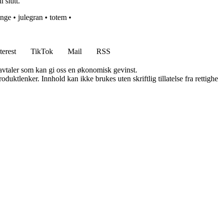
 slutt.
enge
•
julegran
•
totem
•
terest
TikTok
Mail
RSS
savtaler som kan gi oss en økonomisk gevinst.
oduktlenker. Innhold kan ikke brukes uten skriftlig tillatelse fra rettigh