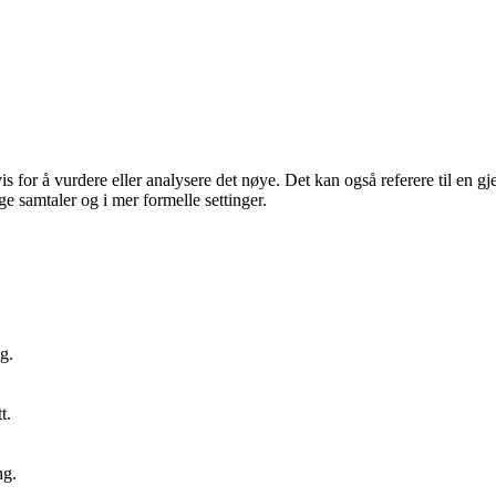
or å vurdere eller analysere det nøye. Det kan også referere til en gjen
 samtaler og i mer formelle settinger.
g.
t.
ng.