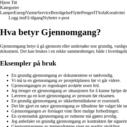
Hjem Titt
Kategorier
Lamper
Energi
Varme
Service
Beroligelse
Flytte
Penger
IT
Sofa
Kreativitet
Logg inn
Få tilgang
Nyheter e-post
Hva betyr Gjennomgang?
Gjennomgang betyr å gå gjennom eller undersøke noe grundig, vanligvis f
dokument. Det kan brukes i en rekke sammenhenger, både i hverdagslige
Eksempler på bruk
En grundig gjennomgang av dokumentene er nødvendig.
Vi må ta en gjennomgang av prosjektplanen før vi går videre.
Gjennomgangen av regnskapet avslørte noen feil.
Jeg trenger en gjennomgang av situasjonen for å kunne hjelpe de
Læreren ga en kort gjennomgang av pensum før eksamen.
En grundig gjennomgang av sikkerhetstiltakene er essensiell.
Det ble gjort en nøye gjennomgang av tilbudene før valget ble tat
Gjennomgangen av forslaget viste flere mulige forbedringer.
En systematisk gjennomgang av rutinene må gjøres jevnlig.
Jeg anbefaler en grundig gjennomgang av kontrakten før signeri
Gjennomgangene av testresultatene viser en positiv utvikling.