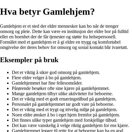
Hva betyr Gamlehjem?
Gamlehjem er et sted der eldre mennesker kan bo når de trenger
omsorg og pleie. Dette kan være en institusjon der eldre bor på fulltid
eller en boenhet der de får tjenester og støtte fra helsepersonell.
Formålet med et gamlehjem er å gi eldre en trygg og komfortabel
omgivelse der deres behov for omsorg og sosial kontakt blir ivaretatt.
Eksempler på bruk
Det er viktig å sikre god omsorg på gamlehjem.
Flere eldre velger å bo på gamlehjem.
Gamlehjemmet har fine fellesområder.
Pårørende besøker ofte sine kjære på gamlehjemmet.
Mange gamlehjem tilbyr ulike aktiviteter for beboerne.
Det er viktig med et godt ernæringstilbud på gamlehjem.
Personalet på gamlehjemmet tar godt vare på beboerne.
Det er viktig med et trygt og trivelig miljø på gamlehjem.
Noen eldre ønsker å bo i eget hjem fremfor på gamlehjem.
Det finnes ulike typer gamlehjem med forskjellige tilbud.
Det kan være vanskelig å velge riktig gamlehjem for ens kjære.
Gamlehjemmet legger til rette for at beboerne kan ha en god