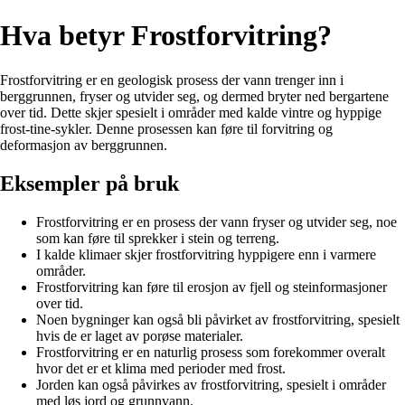
Hva betyr Frostforvitring?
Frostforvitring er en geologisk prosess der vann trenger inn i
berggrunnen, fryser og utvider seg, og dermed bryter ned bergartene
over tid. Dette skjer spesielt i områder med kalde vintre og hyppige
frost-tine-sykler. Denne prosessen kan føre til forvitring og
deformasjon av berggrunnen.
Eksempler på bruk
Frostforvitring er en prosess der vann fryser og utvider seg, noe
som kan føre til sprekker i stein og terreng.
I kalde klimaer skjer frostforvitring hyppigere enn i varmere
områder.
Frostforvitring kan føre til erosjon av fjell og steinformasjoner
over tid.
Noen bygninger kan også bli påvirket av frostforvitring, spesielt
hvis de er laget av porøse materialer.
Frostforvitring er en naturlig prosess som forekommer overalt
hvor det er et klima med perioder med frost.
Jorden kan også påvirkes av frostforvitring, spesielt i områder
med løs jord og grunnvann.