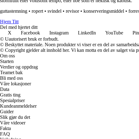
stormfullt eller voldsomt tempo, eller noe som er hektisk og kaotisk.
guttastemning
•
ropert
•
svindel
•
revisor
•
konserveringsmiddel
•
forre
Hjem Titt
Del med hjertet ditt
X
Facebook
Instagram
LinkedIn
YouTube
Pin
© Uautorisert bruk er forbudt.
© Beskyttet materiale. Noen produkter vi viser er en del av samarbeid
© Copyright gjelder alt innhold her. Vi kan motta en del av salget via pr
Om oss
Starten
Verdier og oppdrag
Teamet bak
Bli med oss
Våre lokasjoner
Data
Gratis ting
Spesialpriser
Kundeanmeldelser
Guider
Slik gjør du det
Våre videoer
Fakta
FAQ