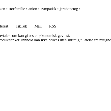
sten
•
storfamilie
•
anion
•
sympatisk
•
jernbanetog
•
terest
TikTok
Mail
RSS
savtaler som kan gi oss en økonomisk gevinst.
oduktlenker. Innhold kan ikke brukes uten skriftlig tillatelse fra rettigh