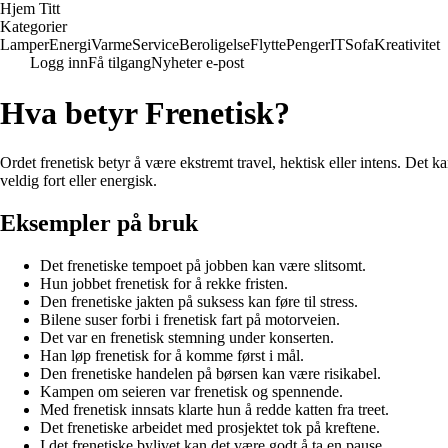
Hjem Titt
Kategorier
Lamper
Energi
Varme
Service
Beroligelse
Flytte
Penger
IT
Sofa
Kreativitet
Logg inn
Få tilgang
Nyheter e-post
Hva betyr Frenetisk?
Ordet frenetisk betyr å være ekstremt travel, hektisk eller intens. Det k
veldig fort eller energisk.
Eksempler på bruk
Det frenetiske tempoet på jobben kan være slitsomt.
Hun jobbet frenetisk for å rekke fristen.
Den frenetiske jakten på suksess kan føre til stress.
Bilene suser forbi i frenetisk fart på motorveien.
Det var en frenetisk stemning under konserten.
Han løp frenetisk for å komme først i mål.
Den frenetiske handelen på børsen kan være risikabel.
Kampen om seieren var frenetisk og spennende.
Med frenetisk innsats klarte hun å redde katten fra treet.
Det frenetiske arbeidet med prosjektet tok på kreftene.
I det frenetiske bylivet kan det være godt å ta en pause.