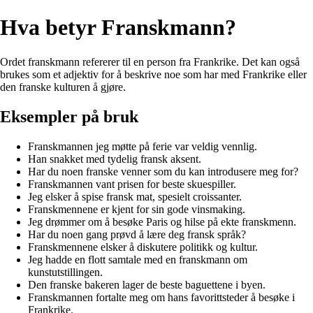
Hva betyr Franskmann?
Ordet franskmann refererer til en person fra Frankrike. Det kan også
brukes som et adjektiv for å beskrive noe som har med Frankrike eller
den franske kulturen å gjøre.
Eksempler på bruk
Franskmannen jeg møtte på ferie var veldig vennlig.
Han snakket med tydelig fransk aksent.
Har du noen franske venner som du kan introdusere meg for?
Franskmannen vant prisen for beste skuespiller.
Jeg elsker å spise fransk mat, spesielt croissanter.
Franskmennene er kjent for sin gode vinsmaking.
Jeg drømmer om å besøke Paris og hilse på ekte franskmenn.
Har du noen gang prøvd å lære deg fransk språk?
Franskmennene elsker å diskutere politikk og kultur.
Jeg hadde en flott samtale med en franskmann om
kunstutstillingen.
Den franske bakeren lager de beste baguettene i byen.
Franskmannen fortalte meg om hans favorittsteder å besøke i
Frankrike.