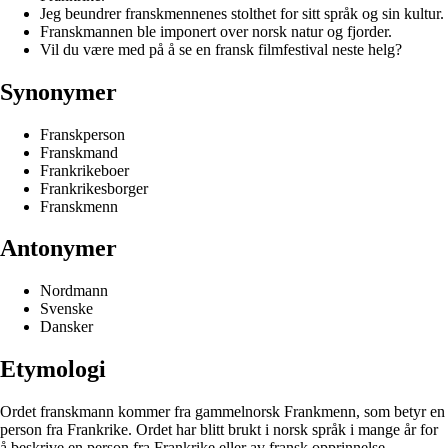
Jeg beundrer franskmennenes stolthet for sitt språk og sin kultur.
Franskmannen ble imponert over norsk natur og fjorder.
Vil du være med på å se en fransk filmfestival neste helg?
Synonymer
Franskperson
Franskmand
Frankrikeboer
Frankrikesborger
Franskmenn
Antonymer
Nordmann
Svenske
Dansker
Etymologi
Ordet franskmann kommer fra gammelnorsk Frankmenn, som betyr en
person fra Frankrike. Ordet har blitt brukt i norsk språk i mange år for
å beskrive en person fra Frankrike eller av fransk opprinnelse.