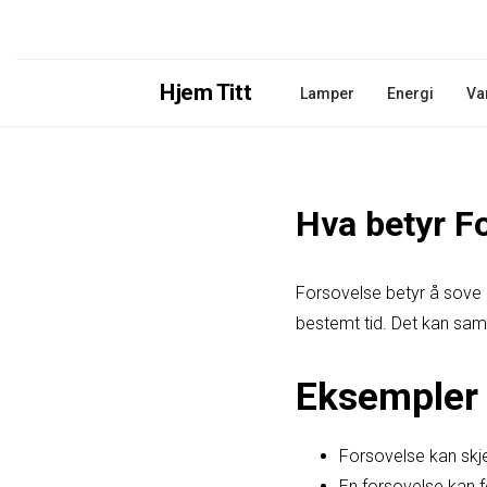
Hjem Titt
Lamper
Energi
Va
Hva betyr F
Forsovelse betyr å sove le
bestemt tid. Det kan sa
Eksempler 
Forsovelse kan skje 
En forsovelse kan f