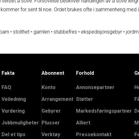
erbet å sove. Forsovelse beskriver handlingen av å sove lengre 
kommer for sent til noe. Ordet brukes ofte i sammenheng med å i
barn
•
stolthet
•
gamlen
•
stubbefres
•
ekspedisjonsgebyr
•
jordm
Fakta
Abonnent
Forhold
G
FAQ
Konto
Annonsepartner
H
Veiledning
Arrangement
Støtter
F
Vurdering
Gebyrer
Markedsføringspartner
D
Jobbmuligheter
Plusser
Alliert
M
Del et tips
Verktøy
Pressekontakt
F