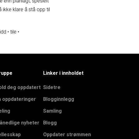
enn planlagt, spesielt
kke klare å stå opp til
idd
•
tile
•
ruppe
Linker i innholdet
old deg oppdatert
Sidetre
å oppdateringer
Blogginnlegg
eling
Samling
ånedlige nyheter
Blogg
ellesskap
Oppdater strømmen