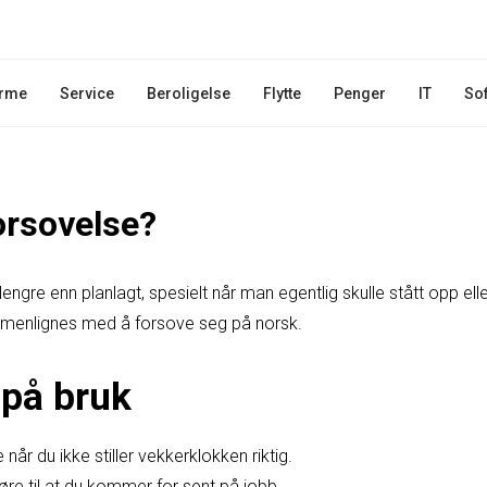
rme
Service
Beroligelse
Flytte
Penger
IT
So
orsovelse?
ngre enn planlagt, spesielt når man egentlig skulle stått opp eller
mmenlignes med å forsove seg på norsk.
på bruk
når du ikke stiller vekkerklokken riktig.
øre til at du kommer for sent på jobb.