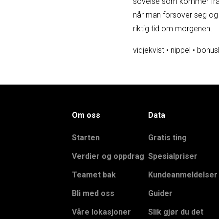
sovelse som kommer fra v
når man forsover seg og 
riktig tid om morgenen.
vidjekvist
•
nippel
•
bonus
Om oss
Data
Starten
Gratis ting
Verdier og oppdrag
Spesialpriser
Teamet bak
Kundeanmeldelser
Bli med oss
Guider
Våre lokasjoner
Slik gjør du det