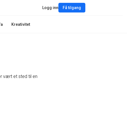
Logg inn
Få tilgang
fa
Kreativitet
 vært et sted til en