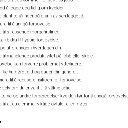
ed å legge deg tidlig om kvelden.
g blant tenåringer på grunn av sen leggetid.
dra til å unngå forsovelse.
 til stressende morgenrutiner.
kan bidra til hyppig forsovelse.
e utfordringer i hverdagen din.
 til manglende produktivitet på jobb eller skole.
ovelse kan forverre problemet ytterligere.
rke humøret ditt og dagen din generelt.
bidra til å redusere risikoen for forsovelse.
selv om du er vant til å våkne tidlig.
lærne og andre forberedelser kvelden før for å unngå forsovelse
til at du glemmer viktige avtaler eller møter.
r