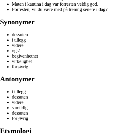
Maten i kantina i dag var forresten veldig god.
Forresten, vil du være med på trening senere i dag?
Synonymer
dessuten
i tillegg
videre
også
begivenhetnet
virkelighet
for øvrig
Antonymer
i tillegg
dessuten
videre
samtidig
dessuten
for øvrig
Etymologi