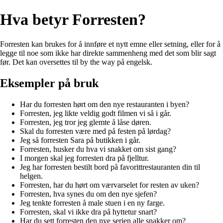
Hva betyr Forresten?
Forresten kan brukes for å innføre et nytt emne eller setning, eller for å
legge til noe som ikke har direkte sammenheng med det som blir sagt
før. Det kan oversettes til by the way på engelsk.
Eksempler på bruk
Har du forresten hørt om den nye restauranten i byen?
Forresten, jeg likte veldig godt filmen vi så i går.
Forresten, jeg tror jeg glemte å låse døren.
Skal du forresten være med på festen på lørdag?
Jeg så forresten Sara på butikken i går.
Forresten, husker du hva vi snakket om sist gang?
I morgen skal jeg forresten dra på fjelltur.
Jeg har forresten bestilt bord på favorittrestauranten din til
helgen.
Forresten, har du hørt om værvarselet for resten av uken?
Forresten, hva synes du om den nye sjefen?
Jeg tenkte forresten å male stuen i en ny farge.
Forresten, skal vi ikke dra på hyttetur snart?
Har du sett forresten den nye serien alle snakker om?