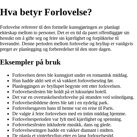
Hva betyr Forlovelse?
Forlovelse refererer til den formelle kunngjøringen av planlagt
ekteskap mellom to personer. Det er en tid da paret offentliggjør sin
hensikt om å gifte seg og feire sin kjærlighet og forpliktelse til
hverandre. Denne perioden mellom forlovelse og bryllup er vanligvis
preget av planlegging og forberedelser til den store dagen.
Eksempler på bruk
Forlovelsen deres ble kunngjort under en romantisk middag.
Hun hadde aldri sett et så vakkert forlovelsesring før.
Planleggingen av bryllupet begynte rett etter forlovelsen.
Forlovelsesfesten ble holdt på et luksuriøst hotell.
Det var en overraskelsesforlovelse på stranden ved solnedgang.
Forlovelsesbildene deres ble tatt i en nydelig park.
Forlovelsesgaven hans til henne var en reise til Paris.
De valgte å feire forlovelsen med en intim middag hjemme.
Forlovelsesperioden var fylt med kjærlighet og spenning.
Forlovelsesfesten inkluderte musikk, dans og glede.
Forlovelsesringen hadde en vakker diamant i midten.
De planla et vinterbryllup etter en lang forlovelsestid.