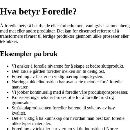
Hva betyr Foredle?
Å foredle betyr å bearbeide eller forbedre noe, vanligvis i sammenheng
med mat eller andre produkter. Det kan for eksempel referere til å
transformere råvarer til ferdige produkter gjennom ulike prosesser eller
teknikker.
Eksempler på bruk
Vi ønsker å foredle råvarene for å skape et bedre sluttprodukt.
Den lokale gården foredler melken sin til deilig ost.
Foredling av fisk er en viktig næring langs kysten.
Næringsmiddelindustrien har avanserte metoder for å foredle
matvarer.
Vi jobber kontinuerlig med å foredle våre produksjonsprosesser.
Konserveringsmetoder brukes ofte for å foredle frukt og
grønnsaker.
Småskalaprodusenten foredler bærene til syltetøy av høy
kvalitet.
Det er viktig å ha kunnskap om hvordan man best kan foredle
ulike typer materialer.
Foredling av tekstiler har vært en viktig industrien i Norge