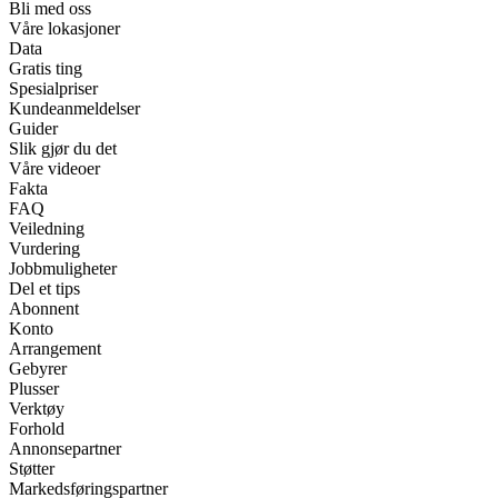
Bli med oss
Våre lokasjoner
Data
Gratis ting
Spesialpriser
Kundeanmeldelser
Guider
Slik gjør du det
Våre videoer
Fakta
FAQ
Veiledning
Vurdering
Jobbmuligheter
Del et tips
Abonnent
Konto
Arrangement
Gebyrer
Plusser
Verktøy
Forhold
Annonsepartner
Støtter
Markedsføringspartner