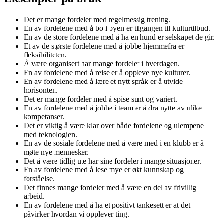
Det er mange fordeler med regelmessig trening.
En av fordelene med å bo i byen er tilgangen til kulturtilbud.
En av de store fordelene med å ha en hund er selskapet de gir.
Et av de største fordelene med å jobbe hjemmefra er
fleksibiliteten.
Å være organisert har mange fordeler i hverdagen.
En av fordelene med å reise er å oppleve nye kulturer.
En av fordelene med å lære et nytt språk er å utvide
horisonten.
Det er mange fordeler med å spise sunt og variert.
En av fordelene med å jobbe i team er å dra nytte av ulike
kompetanser.
Det er viktig å være klar over både fordelene og ulempene
med teknologien.
En av de sosiale fordelene med å være med i en klubb er å
møte nye mennesker.
Det å være tidlig ute har sine fordeler i mange situasjoner.
En av fordelene med å lese mye er økt kunnskap og
forståelse.
Det finnes mange fordeler med å være en del av frivillig
arbeid.
En av fordelene med å ha et positivt tankesett er at det
påvirker hvordan vi opplever ting.