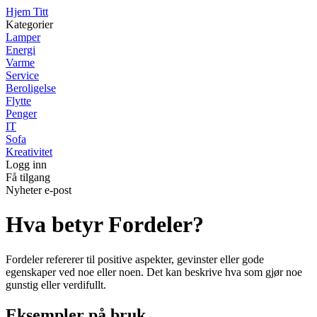
Hjem Titt
Kategorier
Lamper
Energi
Varme
Service
Beroligelse
Flytte
Penger
IT
Sofa
Kreativitet
Logg inn
Få tilgang
Nyheter e-post
Hva betyr Fordeler?
Fordeler refererer til positive aspekter, gevinster eller gode
egenskaper ved noe eller noen. Det kan beskrive hva som gjør noe
gunstig eller verdifullt.
Eksempler på bruk