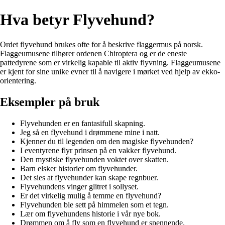
Hva betyr Flyvehund?
Ordet flyvehund brukes ofte for å beskrive flaggermus på norsk.
Flaggeumusene tilhører ordenen Chiroptera og er de eneste
pattedyrene som er virkelig kapable til aktiv flyvning. Flaggeumusene
er kjent for sine unike evner til å navigere i mørket ved hjelp av ekko-
orientering.
Eksempler på bruk
Flyvehunden er en fantasifull skapning.
Jeg så en flyvehund i drømmene mine i natt.
Kjenner du til legenden om den magiske flyvehunden?
I eventyrene flyr prinsen på en vakker flyvehund.
Den mystiske flyvehunden voktet over skatten.
Barn elsker historier om flyvehunder.
Det sies at flyvehunder kan skape regnbuer.
Flyvehundens vinger glitret i sollyset.
Er det virkelig mulig å temme en flyvehund?
Flyvehunden ble sett på himmelen som et tegn.
Lær om flyvehundens historie i vår nye bok.
Drømmen om å fly som en flyvehund er spennende.