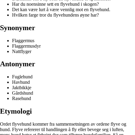
Har du noensinne sett en flyvehund i skogen?
Det kan være lurt å være vennlig mot en flyvehund.
Hvilken farge tror du flyvehundens øyne har?
Synonymer
Flaggermus
Flaggermusdyr
Nattflyger
Antonymer
Fuglehund
Havhund
Jaktbikkje
Gårdshund
Rasehund
Etymologi
Ordet flyvehund kommer fra sammensetningen av ordene flyve og
hund. Flyve refererer til handlingen å fly eller bevege seg i luften,
mens hund betyr et firbeint dyr som tilhører hundefamilien. Så en