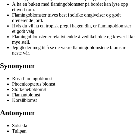
Å ha en bukett med flamingoblomster på bordet kan lyse opp
ethvert rom.
Flamingoblomster trives best i solrike omgivelser og godt
drenerende jord.
Hvis du vil ha en tropisk preg i hagen din, er flamingoblomster
et godt valg.
Flamingoblomster er relativt enkle å vedlikeholde og krever ikke
mye stell.
Jeg gleder meg til å se de vakre flamingoblomstene blomstre
neste vår.
Synonymer
Rosa flamingoblomst
Phoenicopterus blomst
Storkenebbblomst
Flamantblomst
Korallblomst
Antonymer
Solsikke
Tulipan