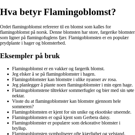
Hva betyr Flamingoblomst?
Ordet flamingoblomst refererer til en blomst som kalles for
flamingoblomst på norsk. Denne blomsten har store, fargerike blomster
som ligner på flamingofuglens fjær. Flamigoblomsten er en populær
prydplante i hager og blomsterbed.
Eksempler på bruk
Flamingoblomst er en vakker og fargerik blomst.
Jeg elsker å se på flamingoblomster i hagen.
Flamingoblomster kan blomstre i ulike nyanser av rosa.
Jeg planlegger å plante noen flamingoblomster i min egen hage.
Flamingoblomstene tiltrekker sommerfugler og bier med sin søte
nektar.
Visste du at flamingoblomster kan blomstre gjennom hele
sommeren?
Flamingoblomsten er kjent for sin unike og eksotiske utseende.
Flamingoblomsten er også kjent som Gerbera daisy.
Flamingoblomster er populære som dekorative blomster i
bryllup.
Flamingoblomsten symboliserer ofte kjærlighet og velstand.