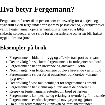
Hva betyr Fergemann?
Fergemann refererer til en person som er ansvarlig for å betjene og
styre drift av en ferge under transport av passasjerer og kjøretøyer over
vann. Fergemannen opererer vanligvis fergen ved å følge
sikkerhetsprosedyrer og sørge for at passasjerene og lasten blir fraktet
trygt til destinasjonen.
Eksempler på bruk
Fergemannene bidrar til trygg og effektiv transport over vann
Det er viktig å respektere fergemannens instruksjoner om bord
Fergemennene har en krevende og ansvarsfull jobb
Noen ganger kan fergemennene oppleve krevende værforhold
Fergemennene sørger for at passasjerer og kjøretøy kommer
trygt over
Det er viktig å vise takknemlighet for fergemannens arbeid
Fergemennene har kjennskap til farvannet de opererer i
Respekter fergemannens autoritet om bord på fergen
Fergemannens kompetanse og erfaring er uvurderlig for reisende
Fergemennene er ofte eksperter på navigasjon og sjøfart
Ha tillit til fergemannens kunnskap og ferdigheter under