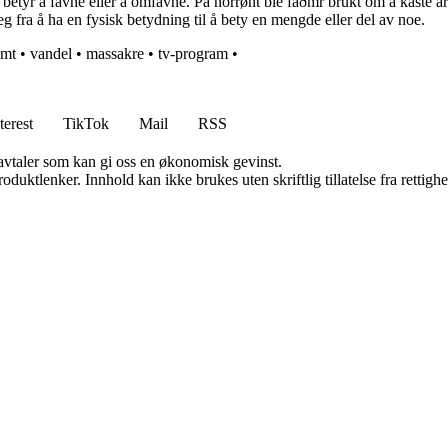
etyr å favne eller å omfavne. På norrønt ble faðmr brukt om å kaste a
g fra å ha en fysisk betydning til å bety en mengde eller del av noe.
emt
•
vandel
•
massakre
•
tv-program
•
terest
TikTok
Mail
RSS
savtaler som kan gi oss en økonomisk gevinst.
oduktlenker. Innhold kan ikke brukes uten skriftlig tillatelse fra rettigh