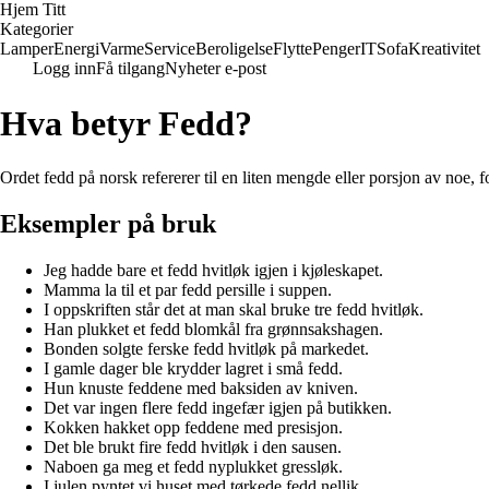
Hjem Titt
Kategorier
Lamper
Energi
Varme
Service
Beroligelse
Flytte
Penger
IT
Sofa
Kreativitet
Logg inn
Få tilgang
Nyheter e-post
Hva betyr Fedd?
Ordet fedd på norsk refererer til en liten mengde eller porsjon av noe, f
Eksempler på bruk
Jeg hadde bare et fedd hvitløk igjen i kjøleskapet.
Mamma la til et par fedd persille i suppen.
I oppskriften står det at man skal bruke tre fedd hvitløk.
Han plukket et fedd blomkål fra grønnsakshagen.
Bonden solgte ferske fedd hvitløk på markedet.
I gamle dager ble krydder lagret i små fedd.
Hun knuste feddene med baksiden av kniven.
Det var ingen flere fedd ingefær igjen på butikken.
Kokken hakket opp feddene med presisjon.
Det ble brukt fire fedd hvitløk i den sausen.
Naboen ga meg et fedd nyplukket gressløk.
I julen pyntet vi huset med tørkede fedd nellik.