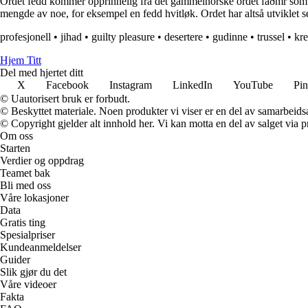
Ordet fedd kommer opprinnelig fra det gammelnorske ordet faðmr som b
mengde av noe, for eksempel en fedd hvitløk. Ordet har altså utviklet se
profesjonell
•
jihad
•
guilty pleasure
•
desertere
•
gudinne
•
trussel
•
kr
Hjem Titt
Del med hjertet ditt
X
Facebook
Instagram
LinkedIn
YouTube
Pin
© Uautorisert bruk er forbudt.
© Beskyttet materiale. Noen produkter vi viser er en del av samarbeid
© Copyright gjelder alt innhold her. Vi kan motta en del av salget via pr
Om oss
Starten
Verdier og oppdrag
Teamet bak
Bli med oss
Våre lokasjoner
Data
Gratis ting
Spesialpriser
Kundeanmeldelser
Guider
Slik gjør du det
Våre videoer
Fakta