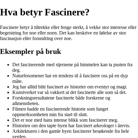
Hva betyr Fascinere?
Fascinere betyr å tiltrekke eller fenge sterkt, å vekke stor interesse eller
begeistring for noe eller noen. Det kan beskrive en følelse av stor
fascinasjon eller forundring over noe.
Eksempler på bruk
Det fascinerende med stjernene på himmelen kan ta pusten fra
deg.
Naturfenomener har en tendens til å fascinere oss på en dyp
måte.
Jeg har alltid blitt fascinert av historier om eventyr og magi.
Kunstverket var så vakkert at det fascinerte alle som så det.
Forskningsresultatene fascinerte både forskerne og
allmennheten.
Filmen hadde en fascinerende historie som fanget
oppmerksomheten min fra start til slutt.
Det er noe med hans intense blikk som fascinerer meg.
Historien om den tapte byen har fascinert arkeologer i årevis.
Arkitekturen i den gamle byen fascinerer besøkende fra hele
verden.