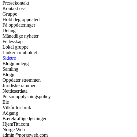
Pressekontakt
Kontakt oss
Gruppe
Hold deg oppdatert
Få oppdateringer
Deling
Månedlige nyheter
Fellesskap
Lokal gruppe
Linker i innholdet
Sidetre
Blogginnlegg
Samling
Blogg
Oppdater strømmen
Juridiske rammer
Nettleserdata
Personopplysningspolicy
Eie
Vilkår for bruk
Adgang
Bærekraftige løsninger
HjemTitt.com
Norge Web
admin@norgeweb.com