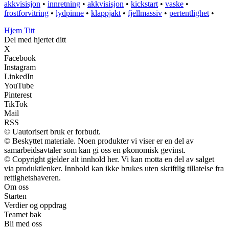
akkvisisjon
•
innretning
•
akkvisisjon
•
kickstart
•
vaske
•
frostforvitring
•
lydpinne
•
klappjakt
•
fjellmassiv
•
pertentlighet
•
Hjem Titt
Del med hjertet ditt
X
Facebook
Instagram
LinkedIn
YouTube
Pinterest
TikTok
Mail
RSS
© Uautorisert bruk er forbudt.
© Beskyttet materiale. Noen produkter vi viser er en del av
samarbeidsavtaler som kan gi oss en økonomisk gevinst.
© Copyright gjelder alt innhold her. Vi kan motta en del av salget
via produktlenker. Innhold kan ikke brukes uten skriftlig tillatelse fra
rettighetshaveren.
Om oss
Starten
Verdier og oppdrag
Teamet bak
Bli med oss