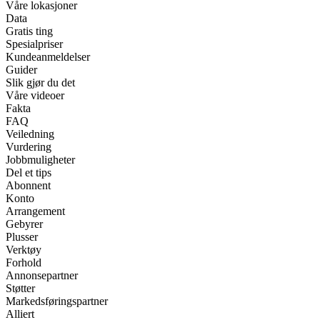
Våre lokasjoner
Data
Gratis ting
Spesialpriser
Kundeanmeldelser
Guider
Slik gjør du det
Våre videoer
Fakta
FAQ
Veiledning
Vurdering
Jobbmuligheter
Del et tips
Abonnent
Konto
Arrangement
Gebyrer
Plusser
Verktøy
Forhold
Annonsepartner
Støtter
Markedsføringspartner
Alliert