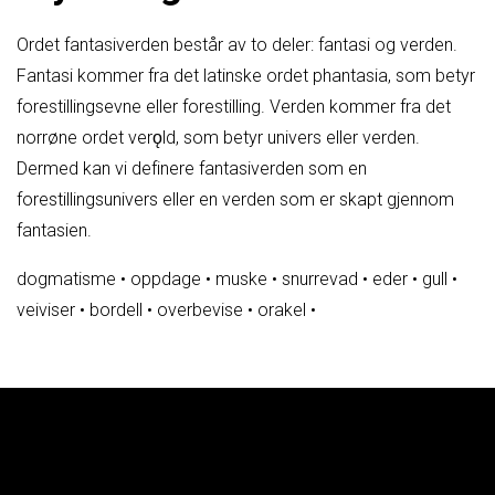
Ordet fantasiverden består av to deler: fantasi og verden.
Fantasi kommer fra det latinske ordet phantasia, som betyr
forestillingsevne eller forestilling. Verden kommer fra det
norrøne ordet verǫld, som betyr univers eller verden.
Dermed kan vi definere fantasiverden som en
forestillingsunivers eller en verden som er skapt gjennom
fantasien.
dogmatisme
•
oppdage
•
muske
•
snurrevad
•
eder
•
gull
•
veiviser
•
bordell
•
overbevise
•
orakel
•