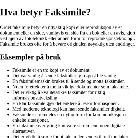
Hva betyr Faksimile?
Ordet faksimile betyr en nøyaktig kopi eller reproduksjon av et
dokument eller en side, vanligvis en side fra en bok eller en avis, gjort
ved hjelp av fototeknikk eller annen form for reproduksjonsteknologi.
Faksimile brukes ofte for å bevare originalen nøyaktig uten endringer.
Eksempler på bruk
Faksimile er en tro kopi av et dokument.
Det var vanlig å sende faksimiler før e-post ble vanlig.
En faksimilemaskin brukes til å sende og motta faksimiler.
Noen foretrekker å motta viktige dokumenter som faksimile.
Det er viktig å kvalitetssikre faksimiler for riktig
informasjonsutveksling.
En klar faksimile gjør det enklere å lese informasjonen.
Med moderne teknologi kan man sende faksimiler digitalt.
Faksimile er fremdeles en nyttig form for kommunikasjon i
enkelte situasjoner.
En faksimileoverføring kan være sikrere enn noen digitale
alternativer.
Det er viktig å sørge for at faksimiler sendes til rett mottaker.