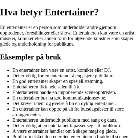
Hva betyr Entertainer?
En entertainer er en person som underholder andre gjennom
opptredener, forestillinger eller show. Entertaineren kan være en artist,
musiker, komiker eller annen form for utøvende kunstner som skaper
glede og underholdning for publikum.
Eksempler på bruk
En entertainer kan være en artist, komiker eller DJ.
Det er viktig for en entertainer å engasjere publikum.
En god entertainer skaper en spesiell stemning.
Entertaineren fikk hele salen til å le.
Entertaineren hadde en imponerende sceneopptreden.
En entertainer bør ha god kommunikasjonsevne.
Det krever talent og øvelse å bli en dyktig entertainer.
En entertainer kan opptre på alt fra bursdagsfester til store
arrangementer.
Entertaineren underholdt publikum med sang og dans.
Det er viktig at en entertainer tilpasser seg sitt publikum.
Å være entertainer handler om å skape magi og glede.
Publikum elsket den energien entertaineren brakte til scenen.