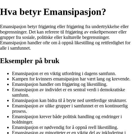
Hva betyr Emansipasjon?
Emansipasjon betyr frigjøring eller frigjøring fra undertrykkelse eller
begrensninger. Det kan referere til frigjøring av enkeltpersoner eller
grupper fra sosiale, politiske eller kulturelle begrensninger.
Emansipasjon handler ofte om å oppnå likestilling og rettferdighet for
alle i samfunnet.
Eksempler på bruk
Emansipasjon er en viktig utfordring i dagens samfunn.
Kampen for kvinners emansipasjon har vært lang og krevende.
Emansipasjon handler om frigjøring og likestilling.
Emansipasjon av individet er en sentral verdi i demokratiske
samfunn.
Emansipasjon kan bidra til å bryte ned urettferdige strukturer.
Emansipasjon av ulike grupper i samfunnet er en kontinuerlig
prosess.
Emansipasjon krever både politisk handling og endringer i
holdninger.
Emansipasjon er nødvendig for å oppnå reell likestilling.
Emansipasjon av minoriteter er en viktig del av inkludering i