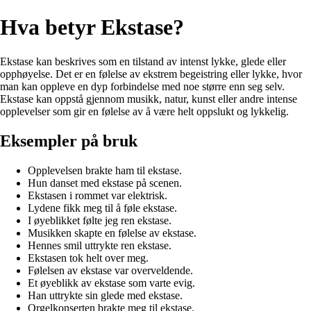
Hva betyr Ekstase?
Ekstase kan beskrives som en tilstand av intenst lykke, glede eller
opphøyelse. Det er en følelse av ekstrem begeistring eller lykke, hvor
man kan oppleve en dyp forbindelse med noe større enn seg selv.
Ekstase kan oppstå gjennom musikk, natur, kunst eller andre intense
opplevelser som gir en følelse av å være helt oppslukt og lykkelig.
Eksempler på bruk
Opplevelsen brakte ham til ekstase.
Hun danset med ekstase på scenen.
Ekstasen i rommet var elektrisk.
Lydene fikk meg til å føle ekstase.
I øyeblikket følte jeg ren ekstase.
Musikken skapte en følelse av ekstase.
Hennes smil uttrykte ren ekstase.
Ekstasen tok helt over meg.
Følelsen av ekstase var overveldende.
Et øyeblikk av ekstase som varte evig.
Han uttrykte sin glede med ekstase.
Orgelkonserten brakte meg til ekstase.