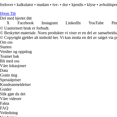
forlover
•
kalkulator
•
madam
•
tve-
•
dor
•
kjendis
•
klyse
•
avholdspe
Hjem Titt
Del med hjertet ditt
X
Facebook
Instagram
LinkedIn
YouTube
Pin
© Uautorisert bruk er forbudt.
© Beskyttet materiale. Noen produkter vi viser er en del av samarbeid
© Copyright gjelder alt innhold her. Vi kan motta en del av salget via pr
Om oss
Starten
Verdier og oppdrag
Teamet bak
Bli med oss
Våre lokasjoner
Data
Gratis ting
Spesialpriser
Kundeanmeldelser
Guider
Slik gjør du det
Våre videoer
Fakta
FAQ
Veiledning