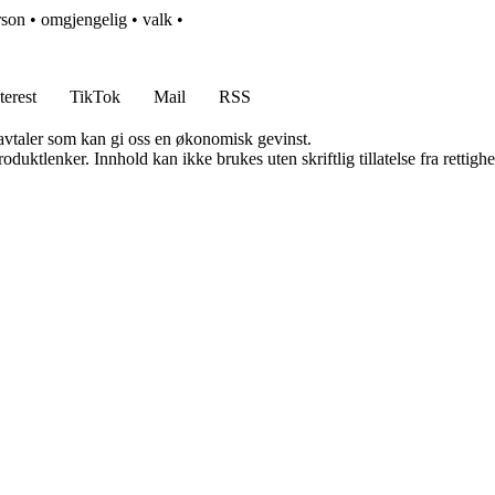
rson
•
omgjengelig
•
valk
•
terest
TikTok
Mail
RSS
savtaler som kan gi oss en økonomisk gevinst.
oduktlenker. Innhold kan ikke brukes uten skriftlig tillatelse fra rettigh