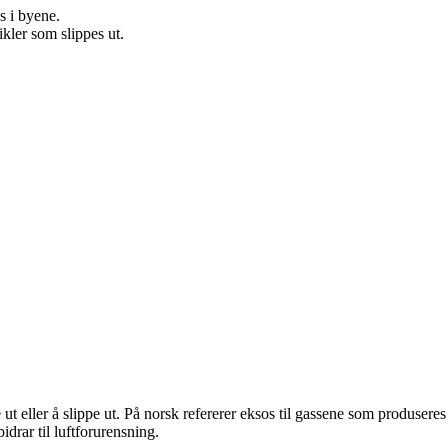
s i byene.
ikler som slippes ut.
t eller å slippe ut. På norsk refererer eksos til gassene som produseres
drar til luftforurensning.