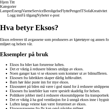
Hjem Titt
Kategorier
Lamper
Energi
Varme
Service
Beroligelse
Flytte
Penger
IT
Sofa
Kreativitet
Logg inn
Få tilgang
Nyheter e-post
Hva betyr Eksos?
Eksos refererer til avgassene som produseres av kjøretøyer og annen forb
miljøet og helsen vår.
Eksempler på bruk
Eksos fra biler kan forurense luften.
Det er viktig å redusere bilenes utslipp av eksos.
Noen ganger kan vi se eksosen som kommer ut av bilmuffleren.
Eksosen fra fabrikken skaper dårlig luftkvalitet.
Barn bør ikke puste inn for mye eksos.
Eksosrøret på bilen må være i god stand for å redusere utslippene
Eksosen fra lastebiler kan være spesielt skadelig for helsen.
Politikere jobber med å redusere eksosutslippene fra transportsek
Det er viktig å ha god ventilasjon for å unngå eksos inne i bygni
Luften langs veiene kan være forurenset av eksos.
Eksosavgassene fra fly kan også påvirke miljøet.