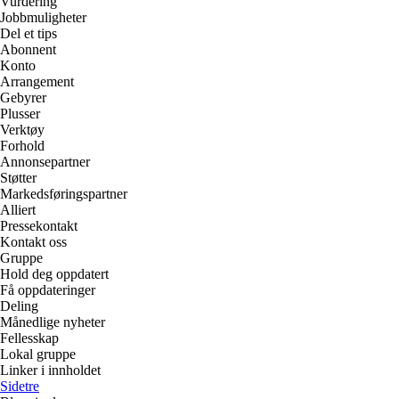
Vurdering
Jobbmuligheter
Del et tips
Abonnent
Konto
Arrangement
Gebyrer
Plusser
Verktøy
Forhold
Annonsepartner
Støtter
Markedsføringspartner
Alliert
Pressekontakt
Kontakt oss
Gruppe
Hold deg oppdatert
Få oppdateringer
Deling
Månedlige nyheter
Fellesskap
Lokal gruppe
Linker i innholdet
Sidetre