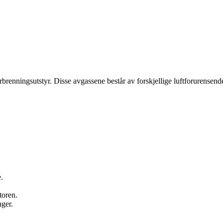
renningsutstyr. Disse avgassene består av forskjellige luftforurensende 
.
toren.
nger.