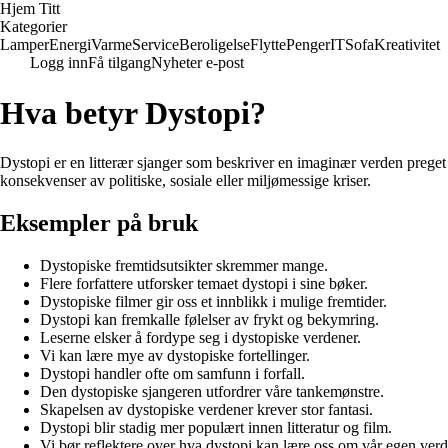
Hjem Titt
Kategorier
Lamper
Energi
Varme
Service
Beroligelse
Flytte
Penger
IT
Sofa
Kreativitet
Logg inn
Få tilgang
Nyheter e-post
Hva betyr Dystopi?
Dystopi er en litterær sjanger som beskriver en imaginær verden preget 
konsekvenser av politiske, sosiale eller miljømessige kriser.
Eksempler på bruk
Dystopiske fremtidsutsikter skremmer mange.
Flere forfattere utforsker temaet dystopi i sine bøker.
Dystopiske filmer gir oss et innblikk i mulige fremtider.
Dystopi kan fremkalle følelser av frykt og bekymring.
Leserne elsker å fordype seg i dystopiske verdener.
Vi kan lære mye av dystopiske fortellinger.
Dystopi handler ofte om samfunn i forfall.
Den dystopiske sjangeren utfordrer våre tankemønstre.
Skapelsen av dystopiske verdener krever stor fantasi.
Dystopi blir stadig mer populært innen litteratur og film.
Vi bør reflektere over hva dystopi kan lære oss om vår egen verd