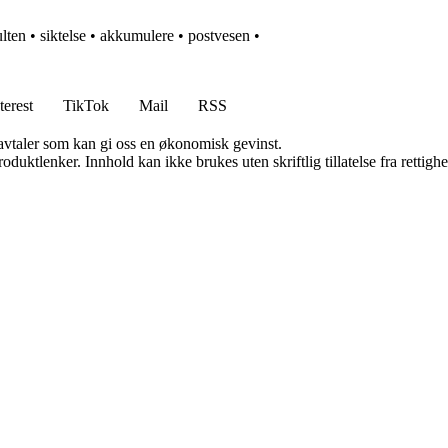
lten
•
siktelse
•
akkumulere
•
postvesen
•
terest
TikTok
Mail
RSS
savtaler som kan gi oss en økonomisk gevinst.
oduktlenker. Innhold kan ikke brukes uten skriftlig tillatelse fra rettigh