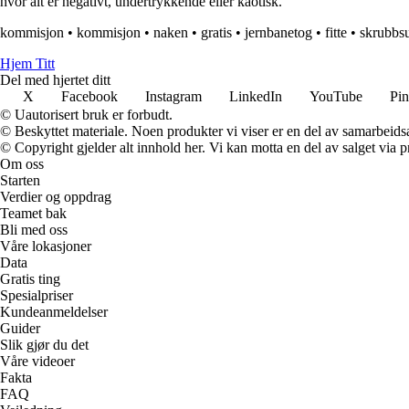
hvor alt er negativt, undertrykkende eller kaotisk.
kommisjon
•
kommisjon
•
naken
•
gratis
•
jernbanetog
•
fitte
•
skrubbsu
Hjem Titt
Del med hjertet ditt
X
Facebook
Instagram
LinkedIn
YouTube
Pin
© Uautorisert bruk er forbudt.
© Beskyttet materiale. Noen produkter vi viser er en del av samarbeid
© Copyright gjelder alt innhold her. Vi kan motta en del av salget via pr
Om oss
Starten
Verdier og oppdrag
Teamet bak
Bli med oss
Våre lokasjoner
Data
Gratis ting
Spesialpriser
Kundeanmeldelser
Guider
Slik gjør du det
Våre videoer
Fakta
FAQ