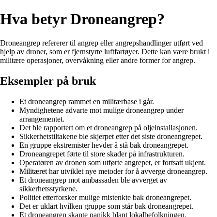
Hva betyr Droneangrep?
Droneangrep refererer til angrep eller angrepshandlinger utført ved
hjelp av droner, som er fjernstyrte luftfartøyer. Dette kan være brukt i
militære operasjoner, overvåkning eller andre former for angrep.
Eksempler på bruk
Et droneangrep rammet en militærbase i går.
Myndighetene advarte mot mulige droneangrep under
arrangementet.
Det ble rapportert om et droneangrep på oljeinstallasjonen.
Sikkerhetstiltakene ble skjerpet etter det siste droneangrepet.
En gruppe ekstremister hevder å stå bak droneangrepet.
Droneangrepet førte til store skader på infrastrukturen.
Operatøren av dronen som utførte angrepet, er fortsatt ukjent.
Militæret har utviklet nye metoder for å avverge droneangrep.
Et droneangrep mot ambassaden ble avverget av
sikkerhetsstyrkene.
Politiet etterforsker mulige mistenkte bak droneangrepet.
Det er uklart hvilken gruppe som står bak droneangrepet.
Et droneangrep skapte panikk blant lokalbefolkningen.