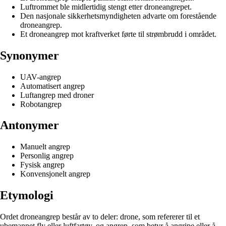
Luftrommet ble midlertidig stengt etter droneangrepet.
Den nasjonale sikkerhetsmyndigheten advarte om forestående
droneangrep.
Et droneangrep mot kraftverket førte til strømbrudd i området.
Synonymer
UAV-angrep
Automatisert angrep
Luftangrep med droner
Robotangrep
Antonymer
Manuelt angrep
Personlig angrep
Fysisk angrep
Konvensjonelt angrep
Etymologi
Ordet droneangrep består av to deler: drone, som refererer til et
ubemannet fly eller luftfartøy, og angrep, som betyr å angripe eller å