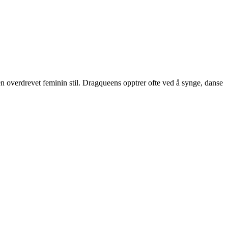
en overdrevet feminin stil. Dragqueens opptrer ofte ved å synge, danse