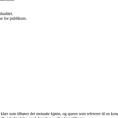
ualitet.
e for publikum.
lær som tilhører det motsatte kjønn, og queen som refererer til en konge